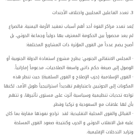
3. تعدد الفاعلين المحليين واختلاف الأجندات
يُعد تعدد مراكز القوة أحد أهم أسباب تعقيد الأزمة اليمنية. فالصراع
لم يعد محصوراً بين الحكومة المعترف بها دولياً وجماعة الحوثي، بل
أصبح يضم عدداً من القوى المؤثرة ذات المشاريع المختلفة:
· المجلس الانتقالي الجنوبي: يطرح مشروع استعادة الدولة الجنوبية أو
الوصول إلى صيغة حكم ذاتي واسعة الصلاحيات، مدعوماً إماراتياً.
· القوى الإسلامية (حزب الإصلاح و القوى السلفية): حيث تنظر هذه
المكونات إلى الحوثيين باعتبارهم تهديداً استراتيجياً طويل الأمد، لكنها
تواجه تحديات تنظيمية وسياسية أثرت على مستوى تأثيرها، و تتهم
بأن لها علاقات مع السعودية و تركيا وقطر.
· القبائل والقوى المحلية التقليدية: لقد تراجع نفوذها مقارنة بما كان
عليه قبل الانقلاب الحوثي و الحرب وكنتيجة صعود القوى المسلحة
وتزايد التدخلات الإقليمية.