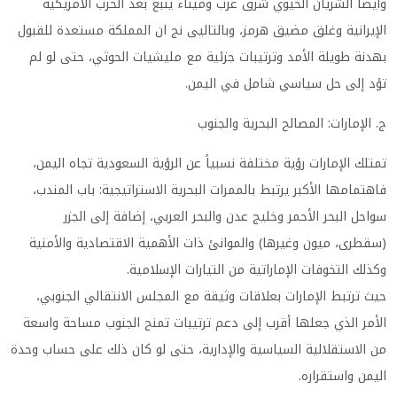
وايضا الشريان الحيوي شرق غرب وميناء ينبع بعد الحرب الأمريكية
الإيرانية وغلق مضيق هرمز، وبالتاليى نج ان المملكة مستعدة للقبول
بهدنة طويلة الأمد وترتيبات جزئية مع مليشيات الحوثي، حتى لو لم
تؤد إلى حل سياسي شامل في اليمن.
ج. الإمارات: المصالح البحرية والجنوب
تمتلك الإمارات رؤية مختلفة نسبياً عن الرؤية السعودية تجاه اليمن،
فاهتمامها الأكبر يرتبط بالممرات البحرية الاستراتيجية: باب المندب،
سواحل البحر الأحمر وخليج عدن والبحر العربي، إضافة إلى الجزر
(سقطرى، ميون وغيرها) والموانئ ذات الأهمية الاقتصادية والأمنية
وكذلك التخوفات الإماراتية من التيارات الإسلامية.
حيث ترتبط الإمارات بعلاقات وثيقة مع المجلس الانتقالي الجنوبي،
الأمر الذي جعلها أقرب إلى دعم ترتيبات تمنح الجنوب مساحة واسعة
من الاستقلالية السياسية والإدارية، حتى لو كان ذلك على حساب وحدة
اليمن واستقراره.