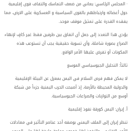
· المجلس الرئاسي: يعاني من ضعف التماسك والتفاف قوى إقليمية
حول أعضائه وارتباطهم بالقوى السياسية و العسكرية على الارض، مما
يفقده القدرة على تمثيل موقف موحد.
يؤدي هذا التعدد إلى جعل أي اتفاق بين طرفين فقط غير كافٍ لإنهاء
الصراع بصورة شاملة، وأي تسوية حقيقية يجب أن تستوعب هذه
المكونات أو تفرض عليها الأمر الواقع.
ثالثاً: التحليل الجيوسياسي الموسع
لا يمكن فهم فرص السلام في اليمن بمعزل عن البيئة الإقليمية
والدولية المحيطة بالأزمة، إذ أصبحت الحرب اليمنية جزءاً من شبكة
أوسع من التوازنات والصراعات الجيوسياسية.
أ. إيران: اليمن كورقة نفوذ إقليمية
تنظر إيران إلى الملف اليمني بوصفه أحد عناصر التأثير في معادلات