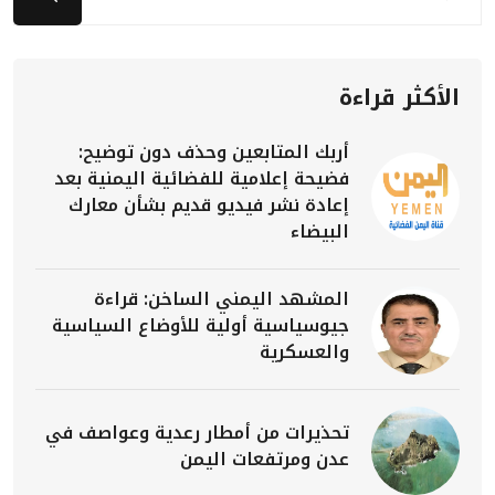
الأكثر قراءة
أربك المتابعين وحذف دون توضيح:
فضيحة إعلامية للفضائية اليمنية بعد
إعادة نشر فيديو قديم بشأن معارك
البيضاء
المشهد اليمني الساخن: قراءة
جيوسياسية أولية للأوضاع السياسية
والعسكرية
تحذيرات من أمطار رعدية وعواصف في
عدن ومرتفعات اليمن