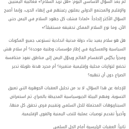
لم يعد السؤال الأساسي اليوم: «هل نريد السلام؟» فغالبية اليمنيين
والإقليم والمجتمع الدولي يعلنون رغبتهم في إنهاء الحرب، وإنما أصبح
السؤال الأكثر إلحاحاً: «لماذا فشلت كل جهود السلام في اليمن حتى
الآن، وما نوع السلام الممكن تحقيقه مستقبلاً؟»
هل هو سلام يعيد بناء دولة مدنية اتحادية تستوعب جميع المكونات
السياسية والعسكرية في إطار مؤسسات وطنية موحدة؟ أم سلام هش
ومجزأ يكرّس الانقسام القائم ويحوّل اليمن إلى مناطق نفوذ متنافسة
تخضع لتوازنات محلية وإقليمية متغيرة؟ أم مجرد هدنة طويلة تدير
الصراع دون أن تنهيه؟
للإجابة عن هذا السؤال، لا بد من تحليل العقبات الجوهرية التي تعيق
التسوية، وفهم البيئة الجيوسياسية المحيطة بالصراع، ثم استعراض
السيناريوهات المحتملة للحل السلمي وتقييم فرص تحقق كل منها،
وأخيراً تقديم توصيات عملية للنخب اليمنية والقوى الإقليمية.
ثانياً: العقبات الرئيسية أمام الحل السلمي