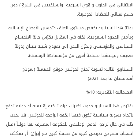
الانتقالي في الجنوب و قوى الشرعية والسلفييين في الشرق) دون
حسم نهائي للقضايا الجوهرية.
يمتاز هذا السيناريو بخفض مستوى العنف وتحسين الأوضاع الإنسانية
وتأمين الحدود السعودية، لكنه في المقابل يكرّس حالة الانقسام
السياسي والمؤسسي ويحوّل اليمن إلى نموذج شبيه بلبنان (دولة
ضعيفة وميليشيا مسلحة أقوى من مؤسساتها الرسمية).
السيناريو الثالث: تسوية تمنح الحوثيين موقع الهيمنة (نموذج
أفغانستان ما بعد 2021)
الاحتمالية التقديرية: 10%
يفترض هذا السيناريو حدوث تغيرات دراماتيكية إقليمية أو دولية تدفع
باتجاه تسوية سياسية تكون فيها الكفة الراجحة للحوثيين. قد يحدث
ذلك في حال تراجع الدعم الإقليمي للحكومة المعترف بها دولياً (مثل
انسحاب سعودي تدريجي كجزء من صفقة كبرى مع إيران)، أو تفككت