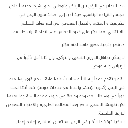
هذا التمايز في الرؤى بين الرياض وأبوظبي يخلق شرخاً حقيقياً داخل
مجلس القيادة الرئاسي، حيث أدى إلى أحداث شرق اليمن في
حضرموت و المهرة والتدخل السعودي في لجم قوات المجلس
الانتقالي، مما يؤثر على قدرة المجلس على اتخاذ قرارات حاسمة.
د. قطر وتركيا: حضور خافت لكنه مؤثر
لا يمكن تجاهل الدورين القطري والتركي، وإن كانا أقل تأثيراً من
الإيراني والسعودي.
· قطر: تقدم دعماً إنسانياً وسياسياً، ولها علاقات مع قوى إسلامية
في اليمن (كحزب الإصلاح واحيانا مع قيادات حوثية)، كما أنها لعبت
دوراً في وساطات محدودة وخاصة في حروب صعدة الستة وما بعدها،
لكن نفوذها الرسمي تراجع بعد المصالحة الخليجية والاحتواء السعودي
للازمة الخليجية.
· تركيا: تركيزها الأكبر في اليمن استثماري (مشاريع إعادة إعمار