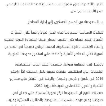
اليمن والتهديد بغلق مضيق باب المندب وتهديد الملاحة الدولية في
البحر الأحمر وخليج عدن.
ب. السعودية: من الحسم العسكري إلى إدارة المخاطر
شهدت السياسة السعودية تجاه اليمن تحولاً واضحاً خلال السنوات
الأخيرة، فبعد مرحلة كان الهدف المعلن فيها استعادة الدولة اليمنية
وإنهاء الانقلاب بالقوة العسكرية، اتجهت الرياض تدريجياً نحو البحث عن
تسوية تقلل المخاطر الأمنية وتحافظ على استقرار حدودها الجنوبية.
وترتبط هذه المقاربة بعوامل متعددة: كلفة الحرب الاقتصادية،
الهجمات التي استهدفت منشآت حيوية داخل المملكة (كأ ارامكو
2019 في بقيق و خريص وغيرها)، والرغبة في التركيز على مشاريع
التنمية والتحول الاقتصادي المرتبطة برؤية 2030.
حيث نجد اليوم ان السعودية تركز بصورة أساسية على ضمان أمن
حدودها ومنع عودة التهديدات الصاروخية والطائرات المسيّرة وغيرها