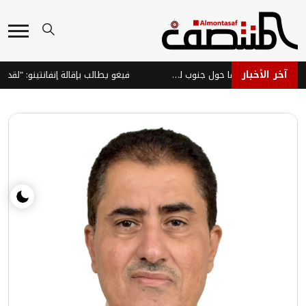
آخر الأخبار
غارات إسرائيلية توقف مؤقتاً محادثات روما حول جنوب لبنان
فيغو يطالب بإقالة إنفانتينو: "لقد كذب وخان ا