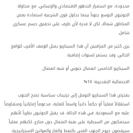
محدودة، مع استمرار التدهور الاقتصادي والإنساني، مع محاولة
الحوثيون التوسع جنوباً بينما تحاول قوى الشرعية استعادة بعض
المناطق شمالا، لكن لا قدرة لأي طرف على تحقيق حسم عسكري
شامل.
يرى كثير من المراقبين أن هذا السيناريو يمثل الوصف الأقرب للواقع
الحالي، وقد يستمر لسنوات إضافية.
السيناريو الخامس: انفصال جنوبي أو شبه انفصال
الاحتمالية التقديرية: 10%
يفترض هذا السيناريو التوصل إلى ترتيبات سياسية تمنح الجنوب
استقلالاً فعلياً أو حكماً ذاتياً واسعاً للغاية، مدعوماً إماراتياً ومتفاوضاً
عليه مع السعودية. في هذه الحالة، قد يقبل الحوثيون نظرياً لأنهم
سيتمكنون من السيطرة على بقية الشمال دون منازع، لكنهم عملياً
سيرفضون خروج الجنوب الغني بالنفط والغاز والموانئ الاستراتيجية.