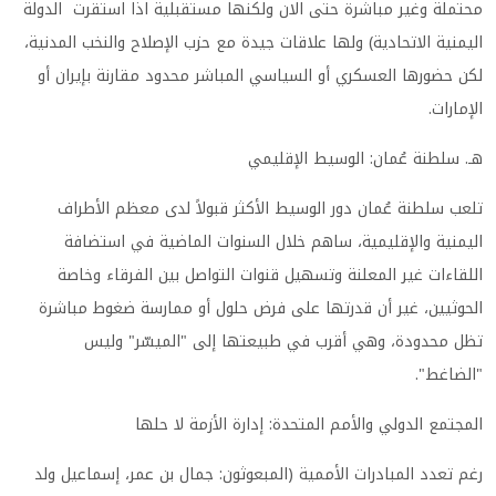
محتملة وغير مباشرة حتى الان ولكنها مستقبلية اذا استقرت الدولة
اليمنية الاتحادية) ولها علاقات جيدة مع حزب الإصلاح والنخب المدنية،
لكن حضورها العسكري أو السياسي المباشر محدود مقارنة بإيران أو
الإمارات.
هـ. سلطنة عُمان: الوسيط الإقليمي
تلعب سلطنة عُمان دور الوسيط الأكثر قبولاً لدى معظم الأطراف
اليمنية والإقليمية، ساهم خلال السنوات الماضية في استضافة
اللقاءات غير المعلنة وتسهيل قنوات التواصل بين الفرقاء وخاصة
الحوثيين، غير أن قدرتها على فرض حلول أو ممارسة ضغوط مباشرة
تظل محدودة، وهي أقرب في طبيعتها إلى "الميسّر" وليس
"الضاغط".
المجتمع الدولي والأمم المتحدة: إدارة الأزمة لا حلها
رغم تعدد المبادرات الأممية (المبعوثون: جمال بن عمر، إسماعيل ولد