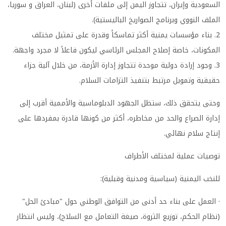
السعودية وإيران، تتجاوز اليمن إلى ملفات أخرى (لبنان، العراق و سوريا،
الملف النووي وبرنامج الصواريخ الباليستية).
2. بناء مؤسسات يمنية أكثر تماسكاً وقدرة على تمثيل مختلف
المكونات، خاصة إصلاح المجلس الرئاسي ليكون فاعلاً لا مجرد واجهة.
3. وجود إرادة دولية موحدة تتجاوز إدارة الأزمة، من خلال آلية جزاء
حقيقية وتمويل مرتبط بتنفيذ التزامات السلام.
وحتى يتحقق ذلك، ستظل الجهود الدبلوماسية والأممية أقرب إلى
إدارة الصراع والحد من مخاطره، أكثر من كونها قادرة بمفردها على
إنتاج سلام نهائي.
توصيات عملية لمختلف الأطراف
للنخب اليمنية (سياسية ومدنية وقبلية):
· العمل على بناء حد أدنى من التوافق الوطني حول "مبادئ الحل"
(نظام الحكم، توزيع الثروة، صيغة التعامل مع السلاح)، وليس انتظار