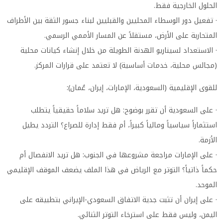
الحلول الخارجية فقط.
· تفعيل دور الوسطاء المحليين والقبليين لبناء جسور الثقة بين الأطراف
المتحاربة على الأرض، مستقلاً عن المسار الأممي الرسمي.
· الاستعداد لسيناريو الهدنة الطويلة من خلال إنشاء كيانات محلية
(مجالس محلية، خدمات أساسية) لا تعتمد على قرارات المركز.
للقوى الإقليمية (السعودية، الإمارات، إيران، عُمان):
· على السعودية أن تقرر بوضوح: هل تريد سلاماً حقيقياً يتطلب
استثماراً سياسياً ومالياً كبيراً، أم فقط إدارة للصراع؟ التردد يطيل
الأزمة.
· على الإمارات مراجعة مشروعها في الجنوب: هل تريد الانفصال أم
حكماً ذاتياً؟ التوتر مع الرياض في هذا الملف يضعف الموقف الإقليمي
الموحد.
· على إيران أن تثبت جدية الاتفاق السعودي-الإيراني بتطبيقه على
اليمن، وليس فقط على استرخاء التوتر الثنائي.