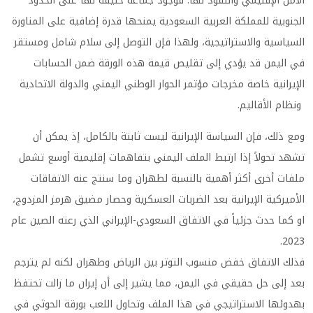
الأمن الإقليمي والنفوذ لها. فوجود جماعة حليفة لها على الحدود
الجنوبية للمملكة العربية السعودية يمنحها قدرة إضافية على المناورة
السياسية والاستراتيجية، ولهذا فإن التوصل إلى سلام شامل ومستقر
في اليمن قد يؤدي إلى تقليص قيمة هذه الورقة ضمن الحسابات
الإيرانية خاصة مخرجات مؤتمر الحوار الوطني اليمني والدولة الاتحادية
ونظام الأقاليم.
ومع ذلك، فإن السياسة الإيرانية ليست ثابتة بالكامل، إذ يمكن أن
تشهد تحولاً إذا ارتبط الملف اليمني بتفاهمات إقليمية أوسع تشمل
ملفات أخرى أكثر أهمية بالنسبة لطهران وما سنتج عنه الاتفاقات
الأميركية الإيرانية بعد الضربات العسكرية وحصار مضيق هرمز المزدوج،
او كما حدث جزئياً في الاتفاق السعودي-الإيراني الذي رعته الصين عام
2023.
فذلك الاتفاق خفض منسوب التوتر بين الرياض وطهران لكنه لم يترجم
بعد إلى حل حقيقي في اليمن، مما يشير إلى أن إيران ما زالت تحتفظ
بهدوئها الاستراتيجي في هذا الملف وتحاول اللعب بورقة الحوثي في