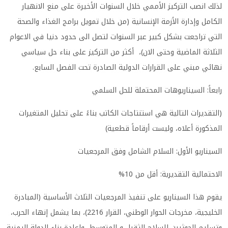
لذلك انصب التركيز الأممي خلال السنوات الأخيرة على منع الانهيار
الكامل وإدارة الأزمة الإنسانية (من خلال تمويل برامج الغذاء والصحة
التي تراجعت بشكل كبير عبر السنوات لتصل الى حدود دنيا في الاعوام
الثلاثة الماضية وحتى الان)، أكثر من التركيز على بناء حل سياسي
نهائي مبني على القرارات الدولية الصادرة تحت الفصل السابع.
رابعاً: السيناريوهات المحتملة للحل السلمي
(التقديرات التالية هي استنتاجات الكاتب بناءً على تحليل المتغيرات
المذكورة أعلاه، وليست أرقاماً قطعية)
السيناريو الأول: السلام الشامل وفق المرجعيات
الاحتمالية التقديرية: أقل من 10%
يقوم هذا السيناريو على تنفيذ المرجعيات الثلاث الأساسية (المبادرة
الخليجية، مخرجات الحوار الوطني، القرار 2216)، بما يشمل إنهاء الحرب،
وتسليم الحوثيين للسلاح الثقيل و المتوسط، وإعادة بناء الدولة اليمنية