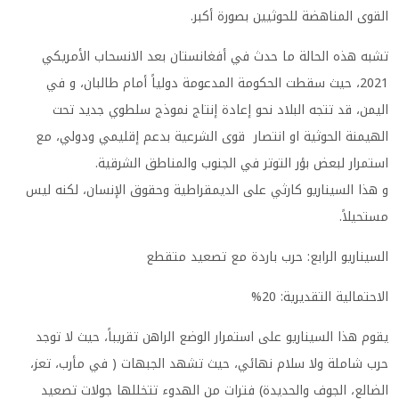
القوى المناهضة للحوثيين بصورة أكبر.
تشبه هذه الحالة ما حدث في أفغانستان بعد الانسحاب الأمريكي
2021، حيث سقطت الحكومة المدعومة دولياً أمام طالبان، و في
اليمن، قد تتجه البلاد نحو إعادة إنتاج نموذج سلطوي جديد تحت
الهيمنة الحوثية او انتصار قوى الشرعية بدعم إقليمي ودولي، مع
استمرار لبعض بؤر التوتر في الجنوب والمناطق الشرقية.
و هذا السيناريو كارثي على الديمقراطية وحقوق الإنسان، لكنه ليس
مستحيلاً.
السيناريو الرابع: حرب باردة مع تصعيد متقطع
الاحتمالية التقديرية: 20%
يقوم هذا السيناريو على استمرار الوضع الراهن تقريباً، حيث لا توجد
حرب شاملة ولا سلام نهائي، حيث تشهد الجبهات ( في مأرب، تعز،
الضالع، الجوف والحديدة) فترات من الهدوء تتخللها جولات تصعيد