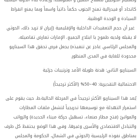
كاتحاد أو فيدرالية تمنح الجنوب حكماً ذاتياً واسعاً وبما يمنع انفراط
السيادة و الوحدة الوطنية.
غير أن حجم التعقيدات الداخلية والإقليمية (إيران لا تريد ذلك، الحوثي
لا يقبله ولديه طموح با ابتلاع الجميع، الإمارات تعارض تفاصيله،
والمجلس الرئاسي عاجز عن تنفيذه) يجعل فرص تحقق هذا السيناريو
محدودة للغاية في المدى المنظور.
السيناريو الثاني: هدنة طويلة الأمد وترتيبات جزئية
الاحتمالية التقديرية: 40–50% (الأكثر ترجيحاً)
يُعد هذا السيناريو الأكثر ترجيحاً في المرحلة الحالية.ط، حيث يقوم على
استمرار التهدئة مع توسيعها تدريجياً لتشمل ملفات المطارات
والموانئ (فتح مطار صنعاء، تسهيل حركة ميناء الحديدة) والرواتب
والتبادل الاقتصادي والأسرى وغيرها، وفي هذا الوضع يحتفظ كل طرف
بمناطق نفوذه الرئيسية (الحوثي في الشمال، الحكومة والمجلس