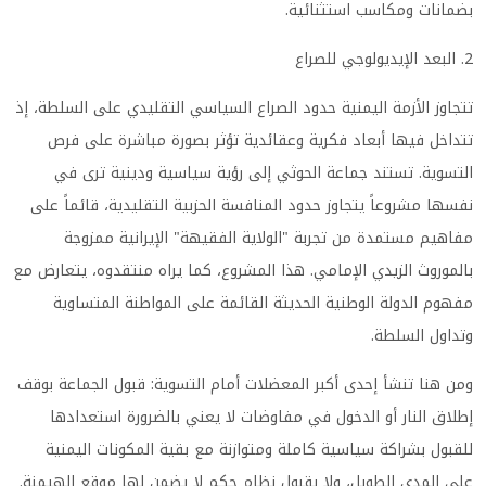
بضمانات ومكاسب استثنائية.
2. البعد الإيديولوجي للصراع
تتجاوز الأزمة اليمنية حدود الصراع السياسي التقليدي على السلطة، إذ
تتداخل فيها أبعاد فكرية وعقائدية تؤثر بصورة مباشرة على فرص
التسوية. تستند جماعة الحوثي إلى رؤية سياسية ودينية ترى في
نفسها مشروعاً يتجاوز حدود المنافسة الحزبية التقليدية، قائماً على
مفاهيم مستمدة من تجربة "الولاية الفقيهة" الإيرانية ممزوجة
بالموروث الزيدي الإمامي. هذا المشروع، كما يراه منتقدوه، يتعارض مع
مفهوم الدولة الوطنية الحديثة القائمة على المواطنة المتساوية
وتداول السلطة.
ومن هنا تنشأ إحدى أكبر المعضلات أمام التسوية: قبول الجماعة بوقف
إطلاق النار أو الدخول في مفاوضات لا يعني بالضرورة استعدادها
للقبول بشراكة سياسية كاملة ومتوازنة مع بقية المكونات اليمنية
على المدى الطويل، ولا بقبول نظام حكم لا يضمن لها موقع الهيمنة.