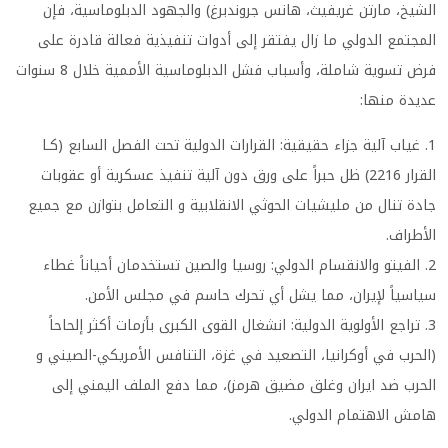
الشيخ، مارتن غريفيث، هانس جروندبرغ) والجهود الدبلوماسية، فإن
المجتمع الدولي ما زال يفتقر إلى أدوات تنفيذية فعالة قادرة على
فرض تسوية شاملة، وأسباب فشل الدبلوماسية الأممية خلال 8 سنوات
عديدة منها:
1. غياب آلية جزاء حقيقية: القرارات الدولية تحت الفصل السابع (كـا
القرار 2216) ظل حبراً على ورق دون آلية تنفيذ عسكرية أو عقوبات
جادة تنال من مليشيات الحوثي الانقلابية و التعامل بتوازن مع جميع
الأطراف.
2. الفيتو والانقسام الدولي: روسيا والصين تستخدمان أحياناً غطاء
سياسياً لإيران، مما يشل أي تحرك حاسم في مجلس الأمن.
3. تراجع الأولوية الدولية: انشغال القوى الكبرى بأزمات أكثر إلحاحاً
(الحرب في أوكرانيا، التصعيد في غزة، التنافس الأمريكي-الصيني و
الحرب ضد ايران وغلق مضيق هرمز)، مما دفع الملف اليمني إلى
هامش الاهتمام الدولي.