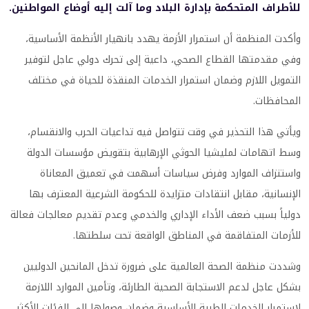
للأطراف المتحكمة بإدارة البلاد وما آلت إليه أوضاع المواطنين.
وأكدت المنظمة أن استمرار الأزمة يهدد بانهيار الأنظمة الأساسية،
وفي مقدمتها القطاع الصحي، داعية إلى تحرك دولي عاجل لتوفير
التمويل اللازم وضمان استمرار الخدمات المنقذة للحياة في مختلف
المحافظات.
ويأتي هذا التحذير في وقت تتواصل فيه تداعيات الحرب والانقسام،
وسط اتهامات لمليشيا الحوثي الإرهابية بتقويض مؤسسات الدولة
واستنزاف الموارد وفرض سياسات أسهمت في تعميق المعاناة
الإنسانية، مقابل انتقادات متزايدة للحكومة الشرعية المعترف بها
دولياً بسبب ضعف الأداء الإداري والخدمي وعدم تقديم معالجات فعالة
للأزمات المتفاقمة في المناطق الواقعة تحت سلطتها.
وشددت منظمة الصحة العالمية على ضرورة تدخل المانحين الدوليين
بشكل عاجل لدعم الاستجابة الصحية الطارئة، وتأمين الموارد اللازمة
لاستمرار الخدمات الطبية الأساسية وضمان وصولها إلى الفئات الأكثر