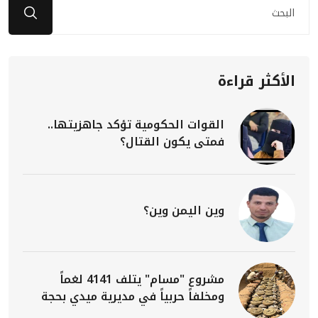
الأكثر قراءة
القوات الحكومية تؤكد جاهزيتها..
فمتى يكون القتال؟
وين اليمن وين؟
مشروع "مسام" يتلف 4141 لغماً
ومخلفاً حربياً في مديرية ميدي بحجة