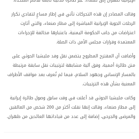
الإيرانية طهران إلى صنعاء، عبر طائرة مدنية تابعة للأمم المتحدة.
وقالت المصادر إن هذه التحركات تأتي في إطار مساعٍ لتفادي تكرار
الرحلات الجوية الإيرانية المباشرة إلى مطار صنعاء، والتي أثارت
اعتراضات من جانب الحكومة اليمنية، باعتبارها مخالفة للإجراءات
المعتمدة وقرارات مجلس الأمن ذات الصلة.
وأضافت أن المقترح المطروح يتضمن نقل وفد مليشيا الحوثي على
متن طائرة أممية، وفق آلية مشابهة لترتيبات نقل سابقة مرتبطة
بالمسار الإنساني وجهود السلام، فيما لم تُعرف بعد مواقف الأطراف
المعنية بشأن هذه الترتيبات.
وكانت مليشيا الحوثي قد أعلنت في وقت سابق وصول طائرة إيرانية
إلى مطار صنعاء، وقالت إنها نقلت أكثر من 200 شخص من العالقين
والمرضى والجرحى، إضافة إلى عدد من قياداتها العائدين من طهران.