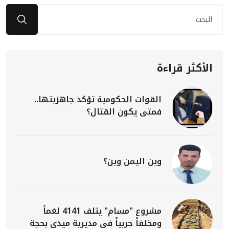
الأكثر قراءة
القوات الحكومية تؤكد جاهزيتها..
فمتى يكون القتال؟
وين اليمن وين؟
مشروع "مسام" يتلف 4141 لغماً
ومخلفاً حربياً في مديرية ميدي بحجة