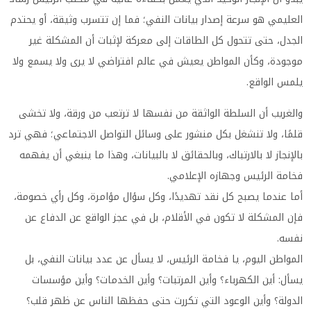
العليمي هو سرعة إصدار بيانات النفي؛ فما إن تتسرب وثيقة، أو يحتدم
الجدل، حتى تتحول كل الطاقات إلى معركة لإثبات أن المشكلة غير
موجودة، وكأن المواطن يعيش في عالم افتراضي لا يرى ولا يسمع ولا
يلمس الواقع.
والغريب أن السلطة الواثقة من نفسها لا ترتعب من ورقة، ولا تخشى
قلمًا، ولا تنشغل بكل منشور على وسائل التواصل الاجتماعي؛ فهي ترد
بالإنجاز لا بالارتباك، وبالحقائق لا بالبيانات، وهذا ما ينبغي أن يفهمه
فخامة الرئيس وجهازه الإعلامي.
أما عندما يصبح كل نقد تهديدًا، وكل سؤال مؤامرة، وكل رأي خصومة،
فإن المشكلة لا تكون في الأقلام، بل في عجز الواقع عن الدفاع عن
نفسه.
المواطن اليوم، يا فخامة الرئيس، لا يسأل عن عدد بيانات النفي، بل
يسأل: أين الكهرباء؟ وأين المرتبات؟ وأين الخدمات؟ وأين مؤسسات
الدولة؟ وأين الوعود التي تكررت حتى حفظها الناس عن ظهر قلب؟