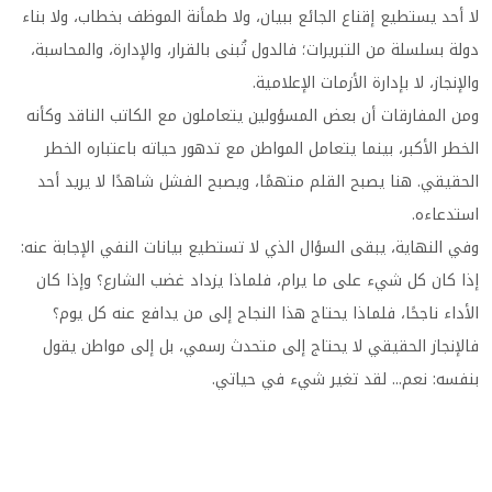
لا أحد يستطيع إقناع الجائع ببيان، ولا طمأنة الموظف بخطاب، ولا بناء
دولة بسلسلة من التبريرات؛ فالدول تُبنى بالقرار، والإدارة، والمحاسبة،
والإنجاز، لا بإدارة الأزمات الإعلامية.
ومن المفارقات أن بعض المسؤولين يتعاملون مع الكاتب الناقد وكأنه
الخطر الأكبر، بينما يتعامل المواطن مع تدهور حياته باعتباره الخطر
الحقيقي. هنا يصبح القلم متهمًا، ويصبح الفشل شاهدًا لا يريد أحد
استدعاءه.
وفي النهاية، يبقى السؤال الذي لا تستطيع بيانات النفي الإجابة عنه:
إذا كان كل شيء على ما يرام، فلماذا يزداد غضب الشارع؟ وإذا كان
الأداء ناجحًا، فلماذا يحتاج هذا النجاح إلى من يدافع عنه كل يوم؟
فالإنجاز الحقيقي لا يحتاج إلى متحدث رسمي، بل إلى مواطن يقول
بنفسه: نعم... لقد تغير شيء في حياتي.