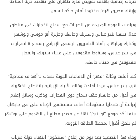
ضربات إضافية بهدف تقويض قدرة طهران على تهديد حرية الملاحة
وإبقاء مضيق هرمز مفتوحا أمام حركة السفن.
وتزامنت الموجة الجديدة من الضربات مع سماع انفجارات في مناطق
عدة، بينها بندر عباس وسيريك وجاسك وجزيرة أبو موسى وبوشهر
وكنارك وجابهار. وأفاد التلفزيون الرسمي الإيراني بسماع 8 انفجارات
في بندر عباس، وسقوط مقذوفين على ميناء سيريك، وانفجار
مقذوفين في ميناء جاسك.
كما أعلنت وكالة "مهر" أن الدفاعات الجوية تصدت لـ"أهداف معادية"
قرب بندر عباس، فيما أفادت وكالة الأنباء الإيرانية بانقطاع الكهرباء
في أجزاء من جابهار عقب سماع دوي انفجارات. وذكرت وسائل إعلام
إيرانية أن شظايا مقذوفات أصابت مستشفى الإمام علي في جابهار،
بينما أكد موقع "نور نيوز" نقلا عن مصدر مطلع أن الهجوم على بوشهر
لم يلحق أضرارا بمحطة الطاقة النووية.
وجاء هذا التصعيد بعد يوم من إعلان "سنتكوم" انتهاء جولة ضربات