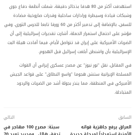
استهدفت أكثر من 80 هدفا بذخائر دقيقة، شملت أنظمة دفاع جوي
وشبكات قيادة وسيطرة ورادارات ساحلية وقدرات صاروخية مضادة
للسفن، بالإضافة إلى تدمير أكثر من 60 زورقا تابعا للحرس الثوري. وفي
مؤشر على احتمال استمرار الحملة، أشارت تقديرات إسرائيلية إلى أن
الضربات الأميركية على إيران قد تتواصل لأيام، فيما أفادت هيئة البث
الإسرائيلية بأن واشنطن أبلغت إسرائيل قبل الهجوم.
في المقابل، نقل "نور نيوز" عن مصدر عسكري إيراني أن القوات
المسلحة الإيرانية ستشن هجوما "واسع النطاق" على قواعد الجيش
الأميركي في المنطقة، مما ينذر بجولة أشد من الضربات والردود
المتبادلة.
السابق
التالي
العراق يرفع جاهزية قواته
سبتة: مصرع 100 مهاجر في
الأمنية استعداداً لمرحلة جديدة
تدفق هائل.. ومدريد تعيد 70