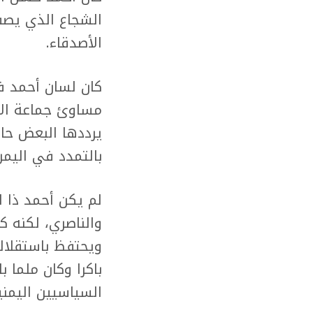
الشجاع الذي يصف
الأصدقاء.
كان لسان أحمد ف
مساوئ جماعة الإ
يرددها البعض حال
بالتمدد في اليمن
لم يكن أحمد ذا 
والناصري، لكنه ك
ويحتفظ باستقلال
باكرا وكان ملما ب
السياسيين اليمني