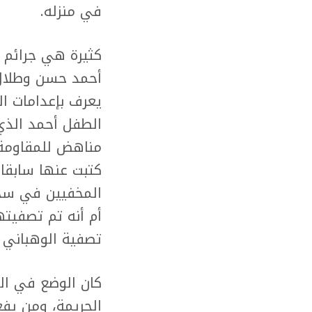
في منزله.
كثيرة هي جرائم 
أحمد حسن وطلال 
يعرف بإعدامات ا
الطفل أحمد الذي
مناهض للمقاومة
كتبت عنها سابقا
المخفيين في سجون 
أم أنه تم تصفيته
تصفية الوهباني 
كان الوضع في الس
الجريمة، ومن يف