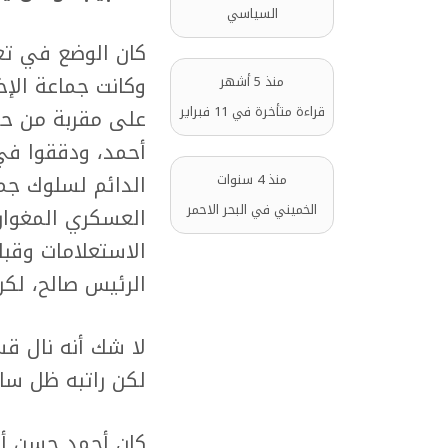
السياسي
كان الوضع في تع
وكانت جماعة الإخ
منذ 5 أشهر
قراءة متأخرة في 11 فبراير
على مقربة من ح
أحمد، ودققوا في
الدائم لسلوك جما
منذ 4 سنوات
الخميني في البحر الاحمر
العسكري المغوا
الاستعلامات وقبل
الرئيس صالح، لكن
لا شك أنه نال قسطا
لكن راتبه ظل ساري
كان أحمد حسن أشج