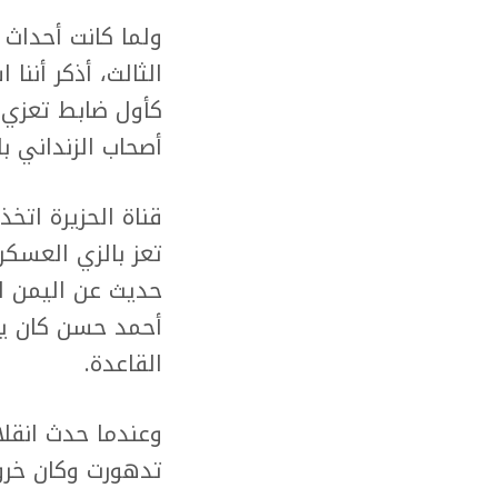
ولما كانت أحداث 
الثالث، أذكر أننا
كأول ضابط تعزي 
أصحاب الزنداني ب
قناة الحزيرة اتخ
تعز بالزي العسكر
حديث عن اليمن ل
أحمد حسن كان يق
القاعدة.
وعندما حدث انقلا
تدهورت وكان خروج