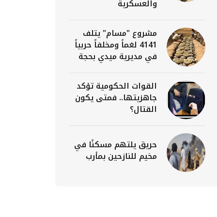
والعسكرية
مشروع "مسام" يتلف
4141 لغماً ومخلفاً حربياً
في مديرية ميدي بحجة
القوات الحكومية تؤكد
جاهزيتها.. فمتى يكون
القتال؟
حريق يلتهم مسكنًا في
مخيم للنازحين بمأرب