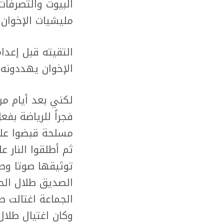
البيوت والتصرفا
مليشيات الإخوان.
التقيته قبل إعدام
الإخوان يهددونه،
لكني بعد أيام من
فجراً للرياضة بف
مسلحة قبضوا عليه
ثم أطلقوا النار
توثيقها صوتا وص
الصديق طلال الحم
الجماعة اغتالت ط
وكان اغتيال طلال