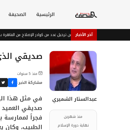
الرئيسية
الصحيفة
آخر الأخبار
 المخلافي : أنباء عن ترحيل عدد من كوادر الإصلاح من القاهرة بسبب فعالية غير
صديقي الذي 
منذ 5 سنوات
مشاركة الخبر:
عبدالستار الشميري
صديقي العميد أ
فجراً لممارسة 
منذ شهرين
الطبيب، وكان ي
نهاية دورة الإسلام