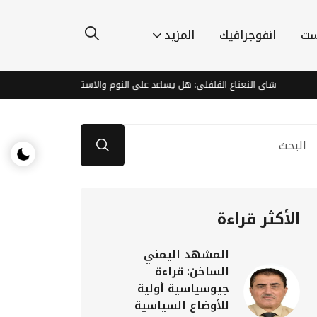
ست
انفوجرافيك
المزيد
نعناع الفلفلي: هل يساعد على النوم والاسترخاء؟
إنفيديا تستثمر 3 مليارات دولار في مركز بيانات "ستارغيت" بتكساس
الأكثر قراءة
المشهد اليمني
الساخن: قراءة
جيوسياسية أولية
للأوضاع السياسية