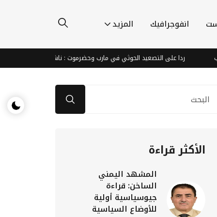
ست
انفوجرافيك
المزيد
ردا على التصعيد الحوثي في مارب وحضرموت : ناشطون يطالبون الشرعية والتح
الأكثر قراءة
المشهد اليمني
الساخن: قراءة
جيوسياسية أولية
للأوضاع السياسية