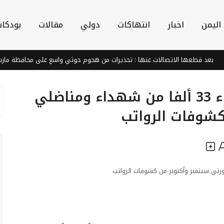
اليمن
اخبار
انتهاكات
دولي
مقالات
بودكا
عد قطعها الاتصالات عنها : تحذيرات من هجوم حوثي واسع على محافظة مارب
عصابة الحوثي تسقط أسماء 33 ألفا من شهداء ومناضلي
كشوفات الرواتب