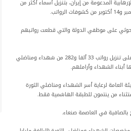
ابية المدعومة من إيران، بتنزيل أسماء أكثر من
حوثي على موظفي الدولة والتي قطعت رواتبهم
وأوضحت المصادر أن عصابة الحوثي أقدمت على تنزيل رواتب 33 ألفا و282 من شهداء ومناضلي
 أبناء الشهداء وأراملهم.
ئة العامة لرعاية أسر الشهداء ومناضلي الثورة
تثناء من ينتمون للطبقة الهاشمية فقط.
ج بالصافية في العاصمة صنعاء.
خصصات الشهداء ومناضلي الثورة (البالغة مليارا