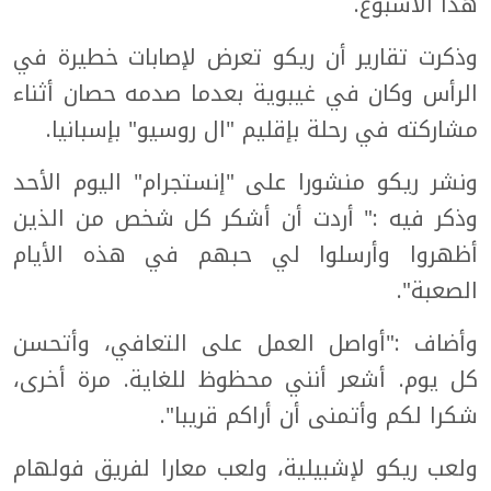
هذا الأسبوع.
وذكرت تقارير أن ريكو تعرض لإصابات خطيرة في
الرأس وكان في غيبوية بعدما صدمه حصان أثناء
مشاركته في رحلة بإقليم "ال روسيو" بإسبانيا.
ونشر ريكو منشورا على "إنستجرام" اليوم الأحد
وذكر فيه :" أردت أن أشكر كل شخص من الذين
أظهروا وأرسلوا لي حبهم في هذه الأيام
الصعبة".
وأضاف :"أواصل العمل على التعافي، وأتحسن
كل يوم. أشعر أنني محظوظ للغاية. مرة أخرى،
شكرا لكم وأتمنى أن أراكم قريبا".
ولعب ريكو لإشبيلية، ولعب معارا لفريق فولهام