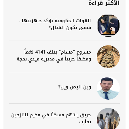
الأكثر قراءة
القوات الحكومية تؤكد جاهزيتها..
فمتى يكون القتال؟
مشروع "مسام" يتلف 4141 لغماً
ومخلفاً حربياً في مديرية ميدي بحجة
وين اليمن وين؟
حريق يلتهم مسكنًا في مخيم للنازحين
بمأرب