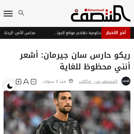
آخر الأخبار
ردع عسكري واسع: القوات الحكومية تهاجم مواقع الحوثيين في الجوف ومحاور التماس
ريكو حارس سان جيرمان: أشعر
أنني محظوظ للغاية
المنتصف نت - وكالات
منذ 3 سنوات