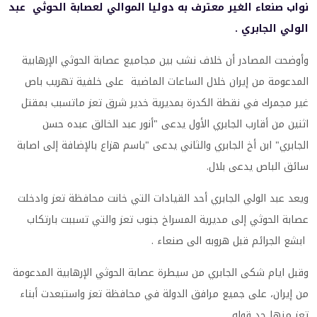
نواب صنعاء الغير معترف به دوليا الموالي لعصابة الحوثي عبد
الولي الجابري .
وأوضحت المصادر أن خلاف نشب بين مجاميع عصابة الحوثي الإرهابية
المدعومة من إيران خلال الساعات الماضية على خلفية تهريب باص
غير مجمرك في نقطة الكدرة بمديرية خدير شرق تعز ماتسبب بمقتل
اثنين من أقارب الجابري الأول يدعى "أنور عبد الخالق عبده حسن
الجابري" ابن أخ الجابري والثاني يدعى "باسم هزاع بالإضافة إلى اصابة
سائق الباص يدعى بلال.
ويعد عبد الولي الجابري أحد القيادات التي خانت محافظة تعز وادخلت
عصابة الحوثي إلى مديرية المسراخ جنوب تعز والتي تسببت بارتكاب
ابشع الجرائم قبل هروبه الى صنعاء .
وقبل ايام شكى الجابري من سيطرة عصابة الحوثي الإرهابية المدعومة
من إيران، على جميع مرافق الدولة في محافظة تعز واستبعدت أبناء
تعز منها حد قوله.