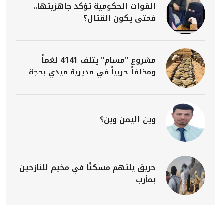
القوات الحكومية تؤكد جاهزيتها..
فمتى يكون القتال؟
مشروع "مسام" يتلف 4141 لغماً
ومخلفاً حربياً في مديرية ميدي بحجة
وين اليمن وين؟
حريق يلتهم مسكنًا في مخيم للنازحين
بمأرب