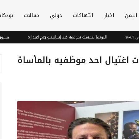
اليمن
اخبار
انتهاكات
دولي
مقالات
بودكا
اليويفا يتمسك بموقفه ضد إنفانتينو رغم اعتذاره
قشور البصل: ك
ث اغتيال احد موظفيه بالمأساة