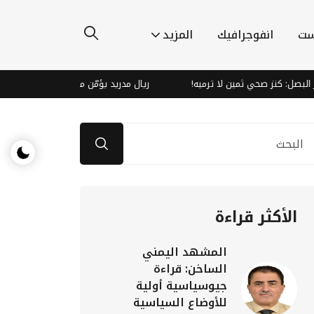
ست
انفوجرافيك
المزيد
نز صحي ثمين لا ترميه!
ريال مدريد يؤمّن مستقبل فينيسيوس بعقد ضخم لـ 6 سن
الأكثر قراءة
المشهد اليمني
الساخن: قراءة
جيوسياسية أولية
للأوضاع السياسية