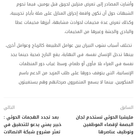
وأشارت المصادر إلى تعرض منزلين لحريق قبل يومين، فيما تحوم
الشبهات حول أن تكون واقعة إحراق المنازل على صلة بأيادٍ تخريبية،
وكذلك تعرض عدة مخيمات لحوادث مشابهة، أبرزها مخيمات عطا
والبادي والجشة وغيرها من المخيمات.
تختلف أسباب نشوب النيران بين عوامل الطبيعة كالرياح وعوامل أخرى،
بينها تدخل الإنسان نفسه. في النهاية، يقع النازح ضحية حينما يجد
نفسه في العراء بلا مأوى أو طعام، وسط غياب دور المنظمات
الإنسانية، التي يتوقف دورها على طلب المزيد من الدعم باسم
المنكوبين، بينما لا يسمع المتضررون صرخاتهم وهم يستغيثون.
السابق
التالي
مليشيا الحوثي تستخدم لجان
بعد تجدد الهجمات الحوثي :
البصمة لإقصاء الموظفين
خبير يمني يدعو للتحقيق في
وتوظيف عناصرها
تعثر مشروع شبكة الاتصالات