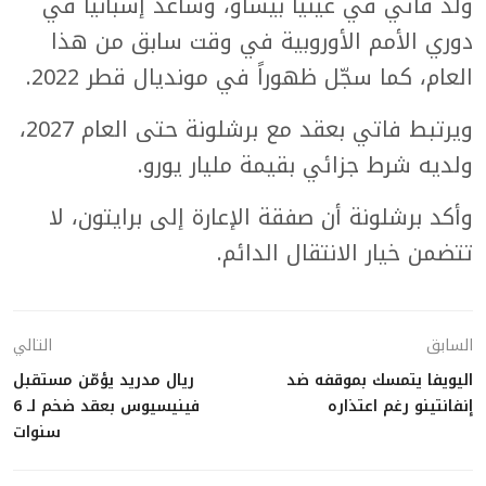
ولد فاتي في غينيا بيساو، وساعد إسبانيا في
دوري الأمم الأوروبية في وقت سابق من هذا
العام، كما سجّل ظهوراً في مونديال قطر 2022.
ويرتبط فاتي بعقد مع برشلونة حتى العام 2027،
ولديه شرط جزائي بقيمة مليار يورو.
وأكد برشلونة أن صفقة الإعارة إلى برايتون، لا
تتضمن خيار الانتقال الدائم.
السابق
التالي
اليويفا يتمسك بموقفه ضد
ريال مدريد يؤمّن مستقبل
إنفانتينو رغم اعتذاره
فينيسيوس بعقد ضخم لـ 6
سنوات