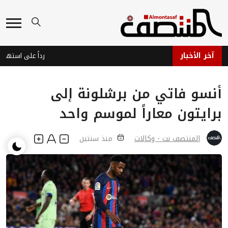
آخر الأخبار
خر
أنسو فاتي من برشلونة إلى
برايتون معاراً لموسم واحد
المنتصف نت - وكالات
منذ سنتين