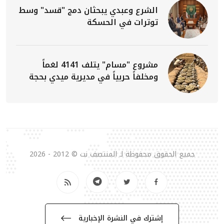
الشرع وعبدي يبحثان دمج "قسد" وسط
توترات في الحسكة
مشروع "مسام" يتلف 4141 لغماً
ومخلفاً حربياً في مديرية ميدي بحجة
جميع الحقوق محفوظة لـ المنتصف نت © 2012 - 2026
إشترك في النشرة الإخبارية