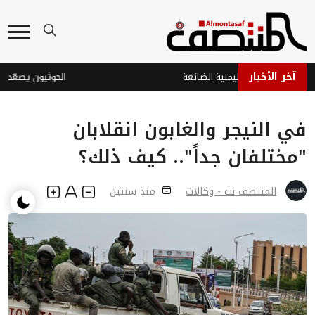
آخر الأخبار
والدبلوماسية اليمنية الضائعة
الحوثيون يصعّدون قص
في النيجر والغابون انقلابان
"مختلفان جداً".. كيف ذلك؟
المنتصف نت - وكالات
منذ سنتين