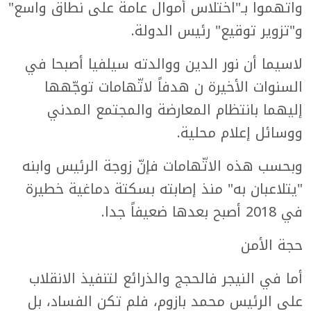
واتهموا بـ"اختلاس أموال عامة على نطاق واسع"
و"تزوير توقيع" رئيس الدولة.
لاسيما أن نور الدين ووالدته سيلفيا أصبحا في
السنوات الأخيرة ن هدفاً لاتّهامات توجّهها
إليهما بانتظام المعارضة والمجتمع المدني
ووسائل إعلام محلية.
وبحسب هذه الاتّهامات فإنّ زوجة الرئيس وابنه
"يتلاعبان به" منذ إصابته بسكتة دماغية خطيرة
في 2018 أصبح بعدها ضعيفاً جدا.
حجة الأمن
أما في النيجر فالحجج والذرائع لتنفيذ الانقلاب
على الرئيس محمد بازوم، فلم تكن الفساد، بل