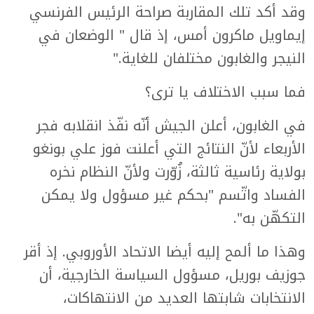
وقد أكد تلك المقاربة صراحة الرئيس الفرنسي
إيماويل ماكرون أمس، إذ قال " الوضعان في
النيجر والغابون مختلفان للغاية."
فما سبب الاختلاف يا ترى؟
في الغابون، أعلن الجيش أنّه نفّذ انقلابه فجر
الأربعاء لأنّ النتائج التي أعلنت فوز علي بونغو
بولاية رئاسية ثالثة، زُوّرت ولأنّ النظام نخره
الفساد واتّسم "بحكم غير مسؤول ولا يمكن
التكهّن به".
وهذا ما ألمح إليه أيضا الاتحاد الأوروبي. إذ أقر
جوزيف بوريل، مسؤول السياسة الخارجية، أن
الانتخابات شابتها العديد من الانتهاكات،