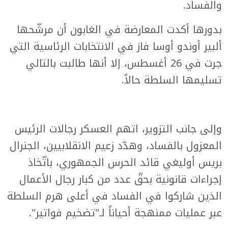
والفساد.
بدورها أكدت المعارضة في الغابون أن مرشّحها
ألبير أوندو أوسا فاز في الانتخابات الرئاسية التي
جرت في 26 أغسطس، إلا أنها طالبت بالتالي
تسليمها السلطة حالاً.
وإلى جانب التزوير، اتهم العسكر رجالات الرئيس
المعزول بالفساد، وهدّد زعيم الانقلابيين، الجنرال
بريس أوليغي قائد الحرس الجمهوري، باتّخاذ
إجراءات قانونية بحقّ عدد من كبار رجال الأعمال
الذين شاركوا في الفساد في أعلى هرم السلطة
عبر عمليات ممنهجة أحياناً لـ"تضخيم فواتير".