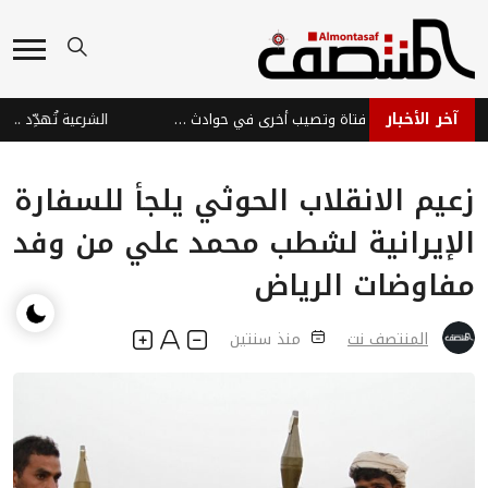
آخر الأخبار
صواعق تعز تودي بحياة فتاة وتصيب أخرى في حوادث مأساوية
الشرعية تُهدِّد .. والمل
زعيم الانقلاب الحوثي يلجأ للسفارة
الإيرانية لشطب محمد علي من وفد
مفاوضات الرياض
المنتصف نت
منذ سنتين