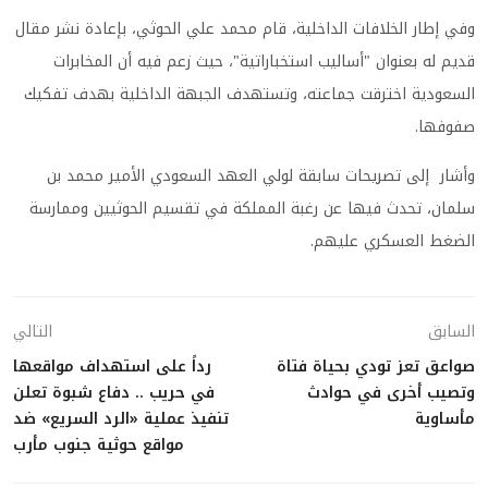
وفي إطار الخلافات الداخلية، قام محمد علي الحوثي، بإعادة نشر مقال
قديم له بعنوان "أساليب استخباراتية"، حيث زعم فيه أن المخابرات
السعودية اخترقت جماعته، وتستهدف الجبهة الداخلية بهدف تفكيك
صفوفها.
وأشار إلى تصريحات سابقة لولي العهد السعودي الأمير محمد بن
سلمان، تحدث فيها عن رغبة المملكة في تقسيم الحوثيين وممارسة
الضغط العسكري عليهم.
السابق
التالي
صواعق تعز تودي بحياة فتاة
رداً على استهداف مواقعها
وتصيب أخرى في حوادث
في حريب .. دفاع شبوة تعلن
مأساوية
تنفيذ عملية «الرد السريع» ضد
مواقع حوثية جنوب مأرب