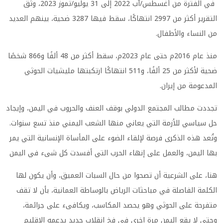
في الفترة من أغسطس/آب 2022 إلى 31 يوليو/تموز 2023، وثّق
التقرير أكثر من 2997 انتهاكًا، سقط فيها 3287 ضحية، بينهم العديد
من النساء والأطفال.
منذ عام 2016م حتى عام 2023م، سقط أكثر من 48 ألفًا و866 شخصًا
ضحية لأكثر من 25 ألفًا، و511 انتهاكًا ارتكبتها مليشيات الحوثي
المدعومة من إيران.
تجددت مطالب المجتمع الدولي بوقف العنف والحروب في اليمن، وإيجاد
حل سياسي للأزمة التي يعاني منها الشعب اليمني منذ تسع سنوات.
وتُعد هذه الذكرى فرصة لإلقاء الضوء على المأساة الإنسانية التي يمر
بها اليمن، والعمل على إنهاء الحرب التي أفسدت كل شىء في اليمن
هنا، على الشرعية أن تصحوا من حال السبات العميق، وأن يكون لها
الكلمة الفاصلة في مباحثات الرياض بالوساطة العمانية، بأن لا تقف
متفرحة على الحوثي وهو يحصد المكاسب، ويكافىء على جرائمة،
وحتى لا يقع اليمن مرة اخرى في فخ انقلاب جديد يدعمه الإقليم