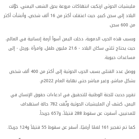
مليشيات الحوثي ارتكبت انتهاكات مروعة بحق الشعب اليمني، حَوَّلت
البلاد إلى سجن كبير، حيث اعتقلت أكثر من 16 ألف شخص، وأنشأت أكثر
من 600 سجن.
وبسبب هذه الحرب الدموية، دخلت اليمن أسوأ أزمة إنسانية في العالم،
حيث يحتاج ثلثي سكان البلاد - 21.6 مليون طفل، وامرأة ،ورجل - إلى
مساعدات حيوية.
ووصل عدد القتلى بسبب الحرب الحوثية إلى أكثر من 400 ألف شخص
بشكل مباشر، وغير مباشر حتى نهاية العام 2022م.
تقرير حديث للجنة الوطنية للتحقيق في ادعاءات حقوق الإنسان في
اليمن، كشف أن المليشيات الحوثية وثّقت 782 حالة استهداف
للمدنيين، أسفرت عن سقوط 288 قتيلاً، و657 جريحاً.
كما تم تفجير 161 لغمًا أرضيًا، أسفر عن سقوط 55 قتيلاً و124 جريحًا.