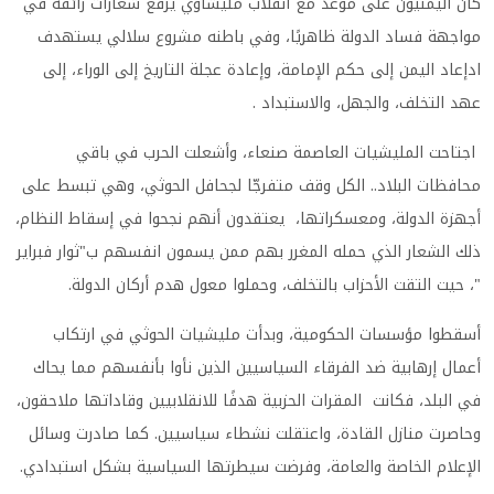
كان اليمنيون على موعد مع انقلاب مليشاوي يرفع شعارات زائفة في
مواجهة فساد الدولة ظاهريًا، وفي باطنه مشروع سلالي يستهدف
ادإعاد اليمن إلى حكم الإمامة، وإعادة عجلة التاريخ إلى الوراء، إلى
عهد التخلف، والجهل، والاستبداد .
اجتاحت المليشيات العاصمة صنعاء، وأشعلت الحرب في باقي
محافظات البلاد.. الكل وقف متفرجّا لجحافل الحوثي، وهي تبسط على
أجهزة الدولة، ومعسكراتها، يعتقدون أنهم نجحوا في إسقاط النظام،
ذلك الشعار الذي حمله المغرر بهم ممن يسمون انفسهم ب"ثوار فبراير
"، حيت التقت الأحزاب بالتخلف، وحملوا معول هدم أركان الدولة.
أسقطوا مؤسسات الحكومية، وبدأت مليشيات الحوثي في ارتكاب
أعمال إرهابية ضد الفرقاء السياسيين الذين نأوا بأنفسهم مما يحاك
في البلد، فكانت المقرات الحزبية هدفًا للانقلابيين وقاداتها ملاحقون،
وحاصرت منازل القادة، واعتقلت نشطاء سياسيين. كما صادرت وسائل
الإعلام الخاصة والعامة، وفرضت سيطرتها السياسية بشكل استبدادي.