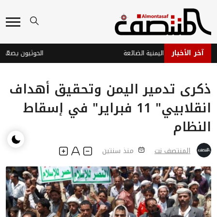
آخر الأخبار
ة والدبلوماسية اليمنية الضائعة
الحوثيون يصعّدون ق
ذكرى تدمير اليمن وتحقيق أهداف
انقلابيي" 11 فبراير" في إسقاط
النظام
المنتصف نت
منذ سنتين