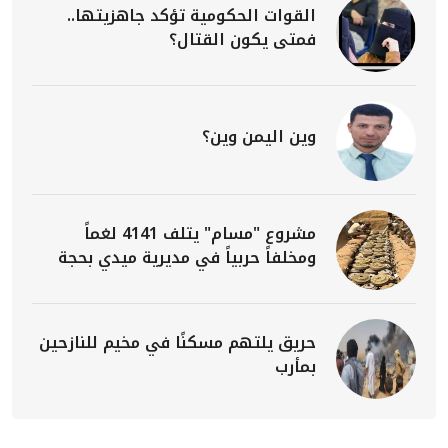
القوات الحكومية تؤكد جاهزيتها..
فمتى يكون القتال؟
وين اليمن وين؟
مشروع "مسام" يتلف 4141 لغماً
ومخلفاً حربياً في مديرية ميدي بحجة
حريق يلتهم مسكنًا في مخيم للنازحين
بمأرب