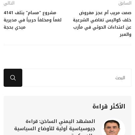
السابق
التالي
صمت مريب أم عجز مفروض
مشروع "مسام" يتلف 4141
خلف كواليس تغاضي الشرعية
لغماً ومخلفاً حربياً في مديرية
عن اعتداءات الحوثي في مأرب
ميدي بحجة
والعبر
الأكثر قراءة
المشهد اليمني الساخن: قراءة
جيوسياسية أولية للأوضاع السياسية