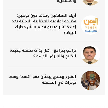
والعسكرية
أربك المتابعين وحذف دون توضيح:
فضيحة إعلامية للفضائية اليمنية بعد
إعادة نشر فيديو قديم بشأن معارك
البيضاء
ترامب يتراجع .. هل بدأت صفقة جديدة
للخليج والشرق الأوسط؟
الشرع وعبدي يبحثان دمج "قسد" وسط
توترات في الحسكة