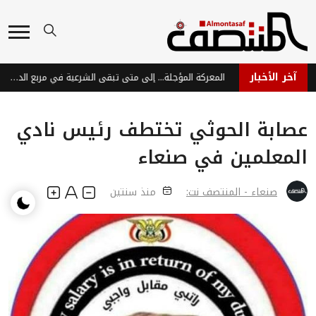
آخر الأخبار
إصابة ثلاثة جنود في هجوم طائرة مسيّرة حوثية استهدف موقعاً عسكرياً شرق تعز
المعركة المؤجلة... إلى متى تبقى الشرعية في مربع الدفاع؟
عصابة الحوثي تختطف رئيس نادي
المعلمين في صنعاء
صنعاء - المنتصف نت:
منذ سنتين