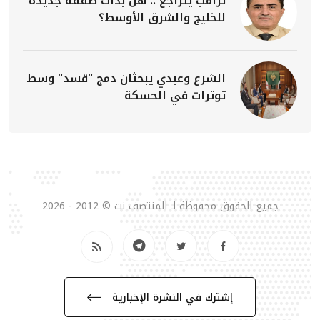
ترامب يتراجع .. هل بدأت صفقة جديدة
للخليج والشرق الأوسط؟
الشرع وعبدي يبحثان دمج "قسد" وسط
توترات في الحسكة
جميع الحقوق محفوظة لـ المنتصف نت © 2012 - 2026
إشترك في النشرة الإخبارية