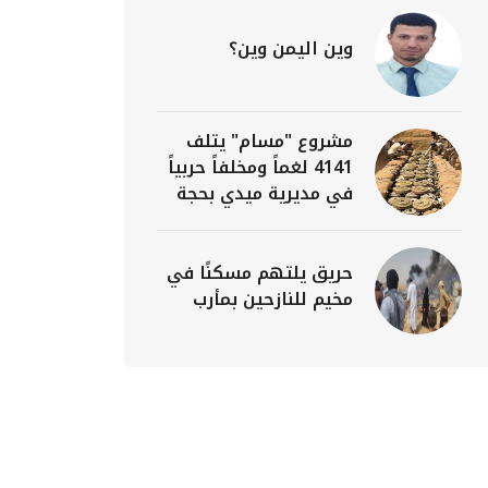
وين اليمن وين؟
مشروع "مسام" يتلف
4141 لغماً ومخلفاً حربياً
في مديرية ميدي بحجة
حريق يلتهم مسكنًا في
مخيم للنازحين بمأرب