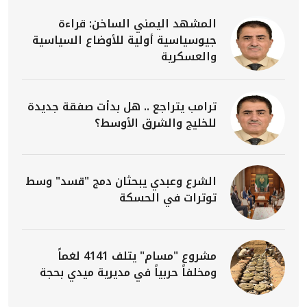
المشهد اليمني الساخن: قراءة
جيوسياسية أولية للأوضاع السياسية
والعسكرية
ترامب يتراجع .. هل بدأت صفقة جديدة
للخليج والشرق الأوسط؟
الشرع وعبدي يبحثان دمج "قسد" وسط
توترات في الحسكة
مشروع "مسام" يتلف 4141 لغماً
ومخلفاً حربياً في مديرية ميدي بحجة