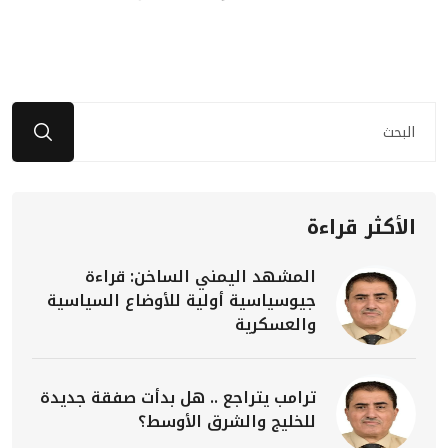
الأكثر قراءة
المشهد اليمني الساخن: قراءة
جيوسياسية أولية للأوضاع السياسية
والعسكرية
ترامب يتراجع .. هل بدأت صفقة جديدة
للخليج والشرق الأوسط؟