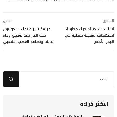
السابق
التالي
استشهاد صياد جراء محاولة
جريمة تهز صنعاء.. الحوثيون
استهداف سفينة نفطية في
تحت النار بعد تشييع وفاء
البحر الأحمر
الباشا وتصاعد الغضب الشعبي
الأكثر قراءة
المشهد اليمني الساخن: قراءة