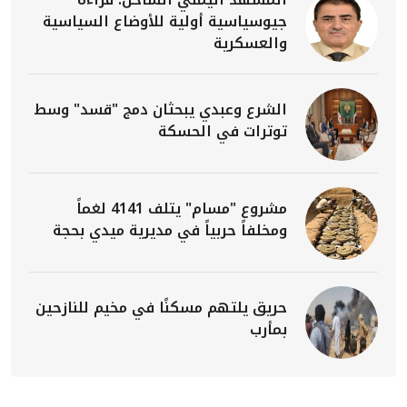
جيوسياسية أولية للأوضاع السياسية
والعسكرية
الشرع وعبدي يبحثان دمج "قسد" وسط
توترات في الحسكة
مشروع "مسام" يتلف 4141 لغماً
ومخلفاً حربياً في مديرية ميدي بحجة
حريق يلتهم مسكنًا في مخيم للنازحين
بمأرب