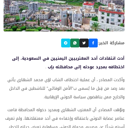
مشاركة الخبر:
أدت انتقادات أحد المغتربيين اليمنيين في السعودية، إلى
اختطافه بمجرد عودته إلى محافظته بإب
.
وأكدت المصادر ، أن عملية اختطاف الشاب لؤي محمد الشهاري يأتي
بعد رصد من قِبل ما يُسمى ب"الأمن الوقائي" للناشطين في الداخل
والخارج ممن يناهضون سياسة الحوثي الإرهابية.
ونوّهت المصادر، أن المغترب الشهاري وبمحرد دخوله المحافظة قامت
عناصر عصابة الحوثي باعتقاله وإخفاءه في أحد معتقلاتها، ولم تعرف
أسرته شيئًا عن مصيره، محملة الحوثي مسؤولية تعرض حياته للخطر.