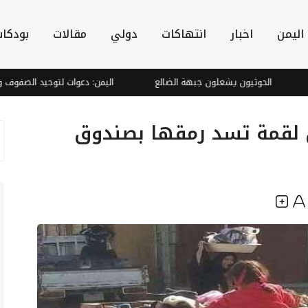
اليمن
اخبار
انتهاكات
دولي
مقالات
بودكا
الحوثيون يشعلون جبهة الضالع
اليمن: دعوات لتوحيد الصفوف ومواجهة 
ن لقمة تسد رمقها بصندوق