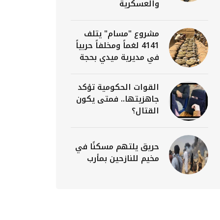
والعسكرية
مشروع "مسام" يتلف
4141 لغماً ومخلفاً حربياً
في مديرية ميدي بحجة
القوات الحكومية تؤكد
جاهزيتها.. فمتى يكون
القتال؟
حريق يلتهم مسكنًا في
مخيم للنازحين بمأرب