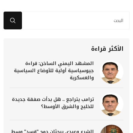
الأكثر قراءة
المشهد اليمني الساخن: قراءة
جيوسياسية أولية للأوضاع السياسية
والعسكرية
ترامب يتراجع .. هل بدأت صفقة جديدة
للخليج والشرق الأوسط؟
الشرع وعبدي يبحثان دمج "قسد" وسط