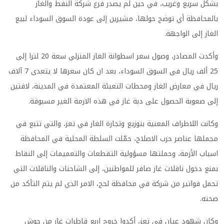
بشكل سريع وغريب، في حين لم يصدر فرع شركة النفط والغاز
بالمحافظة أي توضح حولها، مشيرين إلى عودة السوق السوداء لبيع
الغاز إلى الواجهة.
وأكدت المصادر، وصول سعر اسطوانة الغاز المنزلي سعة 20 لترا إلى
25 ألف ريال في السوق السوداء، بعد ان كان سعرها لا يتعدى 7 آلاف
ريال في معارض الغاز ومحطات التعبئة المعتمدة في المدينة، لافتين
إلى صعوبة الحصول على دبة غاز في هذه الازمة الغير مسبوقة.
وكانت اللاطراف المعنية بتوزيع وتجارة الغاز في تعز، والتي تتبع في
مجملها عناصر حزب الاصلاح، حمّلت السلطة المحلية في المحافظة
اسباب الأزمة، وحملتها مسؤولية التقطعات والتعميمات إلى النقاط
بمنع دخول ناقلات غاز صافر للمواطنين، إلى الشاحنات والناقلات التي
تحمل فواتير من شركة في محافظة لحج، الامر الذي لم يتم التأكد من
صحته.
وكان شهود عيان في تعز، أكدوا خروج اربع قاطرات غاز من حوش