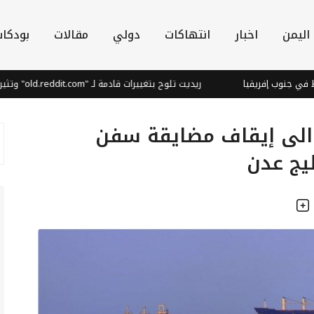
اليمن
اخبار
انتهاكات
دولي
مقالات
بودكا
فريقيا
ريديت تلوح بتغييرات قادمة لـ "old.reddit.com" وتثير قلق المستخدمين
 الى إيقاف مضايقة سفن
يج عدن