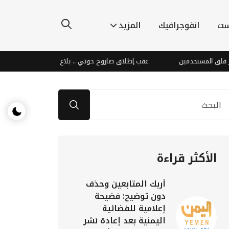
ست
انفوجرافيك
المزيد
عقب إطلاق صاروخ حوثي .. بلاغ عن حادث بحري بالقرب من سواح
الأكثر قراءة
أربك المتابعين وحذف
دون توضيح: فضيحة
إعلامية للفضائية
اليمنية بعد إعادة نشر