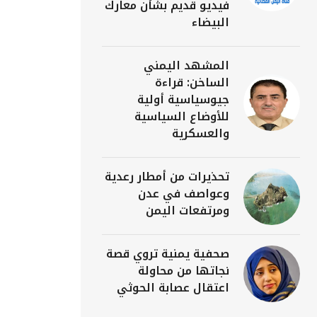
فيديو قديم بشأن معارك
البيضاء
المشهد اليمني
الساخن: قراءة
جيوسياسية أولية
للأوضاع السياسية
والعسكرية
تحذيرات من أمطار رعدية
وعواصف في عدن
ومرتفعات اليمن
صحفية يمنية تروي قصة
نجاتها من محاولة
اعتقال عصابة الحوثي