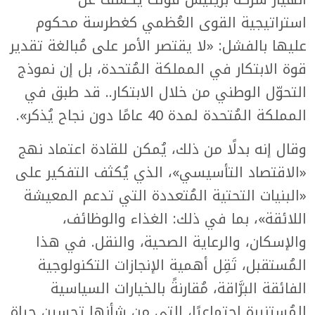
استراتيجية القوى العُظمي كغطرسة محكوم
عليها بالفشل: «لا يقتصر الأمر على مُبالغة تقدير
قوة الابتكار في المملكة المُتحدة، بل إن نموذج
التحوّل الوطني من خلال الابتكار.. قد طبق في
المملكة المُتحدة لمدة 40 عامًا دون نجاح يُذكر».
وقال إنه بدلًا من ذلك، يُمكن للقادة اعتماد نهج
«الاقتصاد التأسيسي»، الذي يُكثف التفكير على
«البنيات التحتية المُتعددة التي تدعم المعيشة
اللائقة»، بما في ذلك: الغذاء والوظائف،
والإسكان، والرعاية الصحية، والنقل. في هذا
المُستقبل، تَقِل أهمية الإنجازات التكنولوجية
الفائقة البرَّاقة، مُقارنةً بالخيارات السياسية
المُستنيرة اجتماعيًا، التي من شأنها تحسين حياة