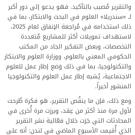
والتقرير مُصيب بالتأكيد. فهو يدعو إلى دور أكبر
لـ «سندريلا» العلوم في البحث والابتكار، بما في
ذلك استخدامه في مُراجعة الإنفاق لعام 2025،
لاستهداف تمويلات أكثر للمشاريع مُتعددة
التخصصات، وبعض التفكير الجاد من المكتب
الحكومي المعني بالعلوم، ووزارة العلوم والابتكار
والتكنولوجيا، بما في ذلك وَضع إطار عمل للعلوم
الاجتماعية، يُشبه إطار عمل العلوم والتكنولوجيا
المنشور أخيراً.
ومع ذلك، فإن ما ينقُص التقرير، هو فكرة طُرحت
لأول مرة منذ أكثر من عِقد، وبرزت مرة أُخرى في
المحادثات التي جَرَت خلال فعّالية نشر التقرير
الذي أُقيمت الأسبوع الماضي في لندن: أنه على