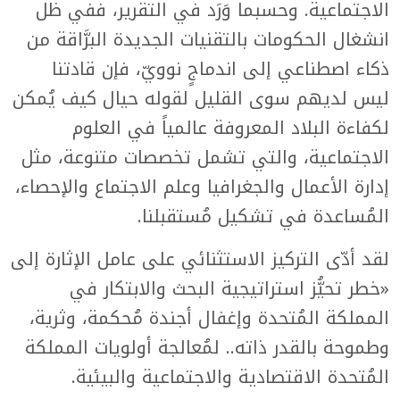
الاجتماعية. وحسبما وَرَد في التقرير، ففي ظل
انشغال الحكومات بالتقنيات الجديدة البرَّاقة من
ذكاء اصطناعي إلى اندماجٍ نوويّ، فإن قادتنا
ليس لديهم سوى القليل لقوله حيال كيف يُمكن
لكفاءة البلاد المعروفة عالمياً في العلوم
الاجتماعية، والتي تشمل تخصصات متنوعة، مثل
إدارة الأعمال والجغرافيا وعلم الاجتماع والإحصاء،
المُساعدة في تشكيل مُستقبلنا.
لقد أدّى التركيز الاستثنائي على عامل الإثارة إلى
«خطر تحيُّز استراتيجية البحث والابتكار في
المملكة المُتحدة وإغفال أجندة مُحكمة، وثرية،
وطموحة بالقدر ذاته.. لمُعالجة أولويات المملكة
المُتحدة الاقتصادية والاجتماعية والبيئية.