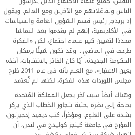
النفس، جميع علماء الاجتماع الذين يدرسون
الناس وتفاعُلاتهم مع الآخرين ومع العالم. ويقول
إد بريدجز رئيس قسم الشؤون العامة والسياسات
في الأكاديمية، إنهم لم يقدموا بعد التماسًا
محددًا لتعيين كبير علماء اجتماع، لكن «الفكرة
طرحت في الماضي... وقد تكون شيئًا بإمكان
الحكومة الجديدة، أيًا كان الفائز بالانتخابات، أخذه
بعين الاعتبار»، مع العلم بأنه في عام 2011 طَرَح
مجلس اللوردات هذه الفكرة، لكنها لم تُعتمد.
وهناك أيضاً سبب آخر يجعل المملكة المُتحدة
بحاجة إلى نظرة بحثية تتجاوز الخطاب الذي يركز
بشدة على العلوم. ومؤخراً، كتب ديفيد إدجيرتون،
المؤرخ في جامعة كينجز كوليدج في لندن، أن
انهيار شركة بريتيش فولت يكشف عن