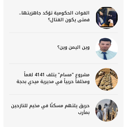
القوات الحكومية تؤكد جاهزيتها..
فمتى يكون القتال؟
وين اليمن وين؟
مشروع "مسام" يتلف 4141 لغماً
ومخلفاً حربياً في مديرية ميدي بحجة
حريق يلتهم مسكنًا في مخيم للنازحين
بمأرب