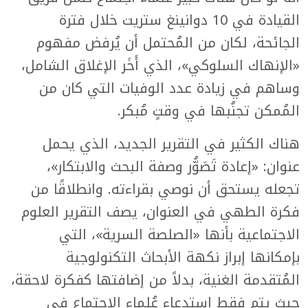
القيادة في 10 دوانينغ ستريت خلال فترة
الجائحة، لكان من المُحتمل أن يُرفض مفهوم
«الإنهاك السلوكي»، الذي أَخَر الإغلاق الشامل،
وساهم في زيادة عدد الوفيات التي كان من
المُمكن تجنُبها في وقتٍ مُبكر.
هناك الكثير في التقرير الجديد، الذي يحمل
عنوان: «إعادة تَصَوُّر وصفة البحث والابتكار»،
تجعله يستحق أن نوصي بقراءته. وانطلاقًا من
فكرة الطهي في العنوان، يصف التقرير العلوم
الاجتماعية بأنها «الصلصة السرية»، التي
بإمكانها إبراز نكهة الأبحاث التكنولوجية
المُتقدمة الغنية، بدلاً من إضافتها كفكرة لاحقة،
حيث يتم فقط استدعاء عُلماء الاجتماع في