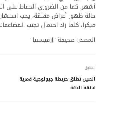
أشهر. كما من الضروري الحفاظ على الن
حالة ظهور أعراض مقلقة، يجب استشارة ا
مبكرا، كلما زاد احتمال تجنب المضاعفات
المصدر: صحيفة "إزفيستيا"
السابق
الصين تطلق خريطة جيولوجية قمرية
فائقة الدقة