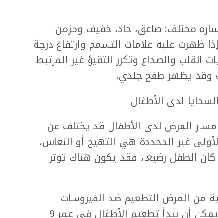
ساره مختلف: صاعق، حاد، خفيف ومزمن.
ذا ظهرت عليه علامات التسمم وارتفاع درجة
 القلب والصداع وتكرر التقيؤ غير المرتبط
ت وقد يظهر طفح جلدي.
لسحايا لدى الأطفال
ن مسار المرض لدى الأطفال قد يختلف عن
لأولى غير المحددة هي التهيج أو النعاس،
ا كان الطفل رضيعا، فقد يكون هناك توتر
ة من المرض التطعيم ضد الفيروسات
والبكتيريا التي تسبب التهاب السحايا. يمكن أن يبدأ تطعيم الأطفال في عمر 9