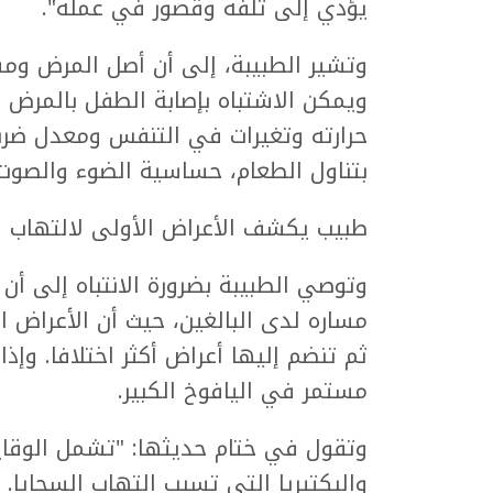
يؤدي إلى تلفه وقصور في عمله".
وتشير الطبيبة، إلى أن أصل المرض وم
ويمكن الاشتباه بإصابة الطفل بالمرض إ
حرارته وتغيرات في التنفس ومعدل ضربات
بتناول الطعام، حساسية الضوء والصو
طبيب يكشف الأعراض الأولى لالتهاب ا
وتوصي الطبيبة بضرورة الانتباه إلى أ
مساره لدى البالغين، حيث أن الأعراض ا
ثم تنضم إليها أعراض أكثر اختلافا. وإذ
مستمر في اليافوخ الكبير.
وتقول في ختام حديثها: "تشمل الوقاي