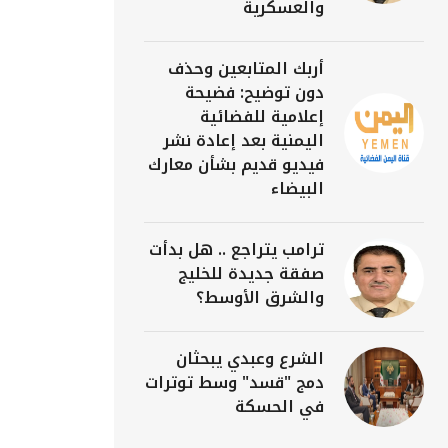
والعسكرية
أربك المتابعين وحذف
دون توضيح: فضيحة
إعلامية للفضائية
اليمنية بعد إعادة نشر
فيديو قديم بشأن معارك
البيضاء
ترامب يتراجع .. هل بدأت
صفقة جديدة للخليج
والشرق الأوسط؟
الشرع وعبدي يبحثان
دمج "قسد" وسط توترات
في الحسكة