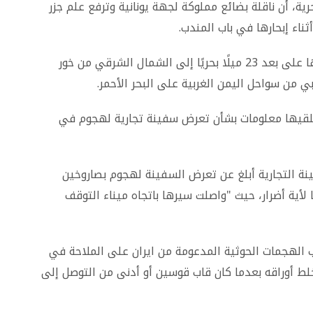
رية، أن ناقلة بضائع مملوكة لجهة يونانية وترفع علم جزر
اء إبحارها في باب المندب.
وقالت أمبري، إن الناقلة رصدت مقذوفًا بالقرب منها على بعد 23 ميلًا بحريًا إلى الشمال الشرقي من خور
ن تلقيها معلومات بشأن تعرض سفينة تجارية لهجوم في
ينة التجارية أبلغ عن تعرض السفينة لهجوم بصاروخين
أية أضرار، حيث "واصلت سيرها باتجاه ميناء التوقف
 الهجمات الحوثية المدعومة من ايران على الملاحة في
لط أوراقه بعدما كان قاب قوسين أو أدنى من التوصل إلى