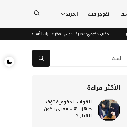
ست
انفوجرافيك
المزيد
كتب حكومي: عصابة الحوثي تهجّر عشرات الأسر قسريًا من جنوب الحديدة
الأكثر قراءة
القوات الحكومية تؤكد
جاهزيتها.. فمتى يكون
القتال؟