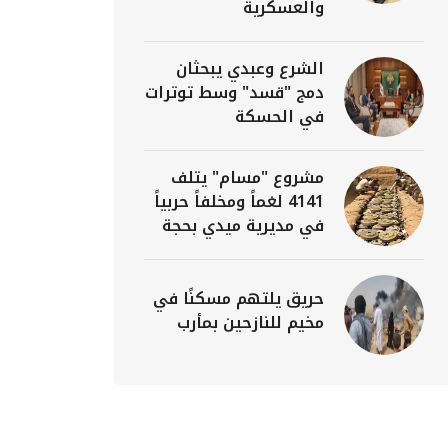
والعسكرية
الشرع وعبدي يبحثان
دمج "قسد" وسط توترات
في الحسكة
مشروع "مسام" يتلف
4141 لغماً ومخلفاً حربياً
في مديرية ميدي بحجة
حريق يلتهم مسكنًا في
مخيم للنازحين بمأرب