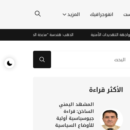
ست
انفوجرافيك
المزيد
ة التهديدات الأمنية
الذهب: هندسة "مذبحة الدببة" وصعود صاروخي يتجا
الأكثر قراءة
المشهد اليمني
الساخن: قراءة
جيوسياسية أولية
للأوضاع السياسية