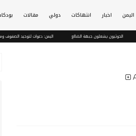
اليمن
اخبار
انتهاكات
دولي
مقالات
بودكا
الحوثيون يشعلون جبهة الضالع
اليمن: دعوات لتوحيد الصفوف ومواجه