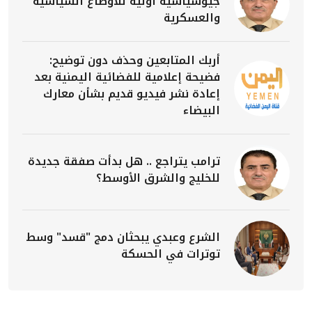
جيوسياسية أولية للأوضاع السياسية
والعسكرية
أربك المتابعين وحذف دون توضيح:
فضيحة إعلامية للفضائية اليمنية بعد
إعادة نشر فيديو قديم بشأن معارك
البيضاء
ترامب يتراجع .. هل بدأت صفقة جديدة
للخليج والشرق الأوسط؟
الشرع وعبدي يبحثان دمج "قسد" وسط
توترات في الحسكة