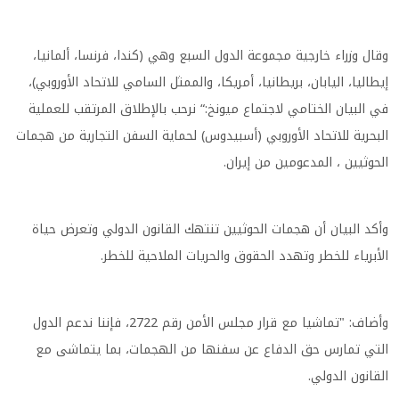
وقال وزراء خارجية مجموعة الدول السبع وهي (كندا، فرنسا، ألمانيا،
إيطاليا، اليابان، بريطانيا، أمريكا، والممثل السامي للاتحاد الأوروبي)،
في البيان الختامي لاجتماع ميونخ:“ نرحب بالإطلاق المرتقب للعملية
البحرية للاتحاد الأوروبي (أسبيدوس) لحماية السفن التجارية من هجمات
الحوثيين ، المدعومين من إيران.
وأكد البيان أن هجمات الحوثيين تنتهك القانون الدولي وتعرض حياة
الأبرياء للخطر وتهدد الحقوق والحريات الملاحية للخطر.
وأضاف: "تماشيا مع قرار مجلس الأمن رقم 2722، فإننا ندعم الدول
التي تمارس حق الدفاع عن سفنها من الهجمات، بما يتماشى مع
القانون الدولي.