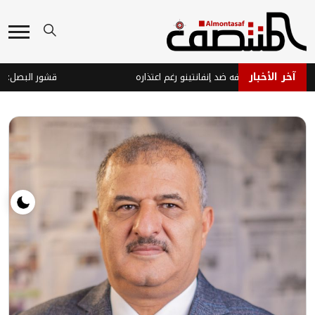
آخر الأخبار
فا يتمسك بموقفه ضد إنفانتينو رغم اعتذاره
قشور البصل: كنز صحي