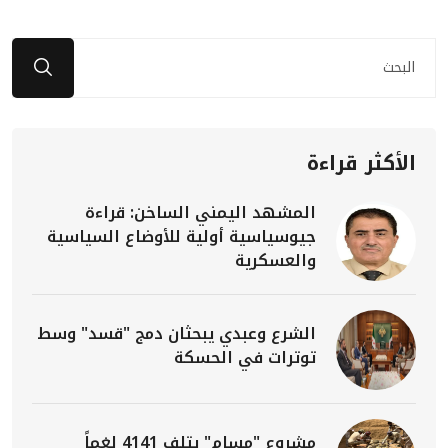
الأكثر قراءة
المشهد اليمني الساخن: قراءة
جيوسياسية أولية للأوضاع السياسية
والعسكرية
الشرع وعبدي يبحثان دمج "قسد" وسط
توترات في الحسكة
مشروع "مسام" يتلف 4141 لغماً