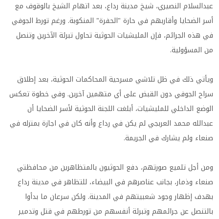
عبدالسلام النصيري، شيخ مدينة رداع، بعد اتهام الشيخ بالوقوف مع
أسر الضحايا وأقاربهم في حارة "الحفرة" المنكوبة. ورغم تورط الجوفي
في هذه الجرائم، فإن المليشيات الحوثية تحاول تبرئة الآخرين وتنصل
من المسؤولية.
ويأتي ذلك في ظل تلاشي مسرحية المحاكمات الحوثية، بعد إطلاق
سراح الجوفي دون القبض على أي متهمين آخرين. وفي خطوة تعكس
الوضع الداخلي للمليشيات، أبلغت اللجنة الحوثية لأسر الضحايا أن
عبدالله محمد العربجي لم يكن في رداع وأنه كان في اجازة بمنزله في
صنعاء ولم يشارك في الجريمة.
ومن أجل تلميع صورتهم، دفع الحوثيون بالمتظاهرين من محافظتي
صنعاء وذمار، بجانب عناصرهم في البيضاء، للتظاهر في مدينة رداع
بهدف إظهار وجود شعبيتهم في المدينة. ولكن سرعان ما بدأوا
بالتنصل عن جرائمهم وتبرئة أنفسهم من تورطهم في قتل وتدمير