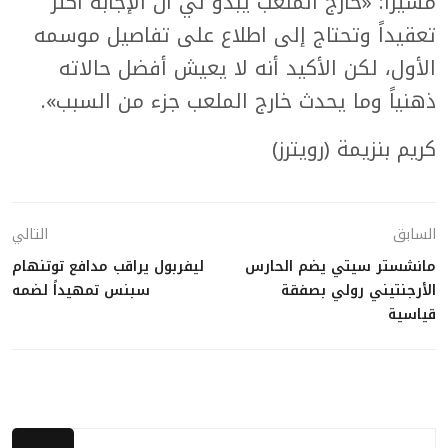
مشيراً: «خارج الملعب يبدو لي أن الإجابة أكثر
تعقيداً وتحتاج إلى اطلاع على تفاصيل موسمه
الأول، لكن الأكيد أنه لا يعيش أفضل حالاته
ذهنياً وما يحدث خارج الملعب جزء من السبب».
كريم بنزيمة (رويترز)
السابق
التالي
مانشستر سيتي يضم الحارس
ليفربول يراقب مدافع توتنهام
الأرجنتيني رولي بصفقة
سبنس تمهيداً لضمه
قياسية