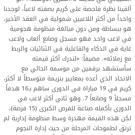
ألقينا نظرة فاحصة على كريم بصفته لاعباً، لوجدنا
واحداً من أكثر اللاعبين شمولية في العقد الأخير،
هو ببساطة ومن دون مبالغة منظومة هجومية
في لاعب واحد فهو مسجل وصانع ألعاب ولاعب
غاية في الذكاء والفاعلية في الثنائيات والربط
مع زملائه». مضيفاً: «لندرك أكثر قيمته
سأستشهد برقمين من موسمه الحالي مع
الاتحاد الذي أعده بمعايير بنزيمة متوسطاً لا أكثر،
كريم في 19 مباراة في الدوري ساهم بـ16 هدفاً
مسجلاً 9 وصانعاً 7. وهو ثاني أكثر لاعب في
الدوري بأكمله صناعة للفرص الكبرى (15 فرصة)،
لكن هذه القيمة مهدرة وسط منظومة إدارية لم
ترتق لطموحات المرحلة من حيث إدارة النجوم