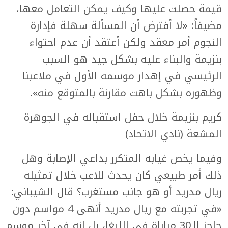
قيمة حصلت عليها وكيف يمكن التعامل معها،
مضيفاً: «لا أفترض أن المسألة سهلة فإدارة
النجوم أمر معقد ولكن أعتقد أن عدم احتواء
بنزيمة والبناء عليه بشكل جيد هو السبب
الرئيسي في إهدار موسمه الأول في ملاعبنا
وظهوره بشكل باهت مقارنة بالمتوقع منه».
كريم بنزيمة خلال حفل استقباله في الجوهرة
المشعة (نادي الاتحاد)
وفيما يخص غيابه المتكرر بداعي الإصابة وهل
ذلك أمر طبيعي كان يحدث للاعب خلال تمثيله
ريال مدريد أو هو جانب مستغرب؟ قال الشيباني:
«في تجربته مع ريال مدريد أنهى 4 مواسم دون
حاجز الـ30 مباراة في الليغا، بل إنه في آخر موسم