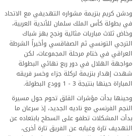
ودشن كريم بنزيمة مشواره التهديفي مع الاتحاد
في بطولة كأس الملك سلمان للأندية العربية،
وخاض ثلاث مباريات مثالية ونجح بهز شباك
الترجي التونسي ثم الصفاقسي وأخيراً الشرطة
العراقي في ختام مرحلة المجموعات، لكن
مواجهة الهلال في دور ربع نهائي البطولة
شهدت إهدار بنزيمة لركلة جزاء وخسر فريقه
المباراة حينها بنتيجة 3 - 1 وودع البطولة.
وحينها بدأت مؤشرات القلق تحوم حول مسيرة
النجم الفرنسي مع ناديه الجديد، إذ سرعان ما
بدأت المشكلات تطفو على السطح بابتعاده عن
التهديف تارة وغيابه عن الفريق تارة أخرى،