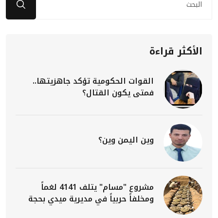
الأكثر قراءة
القوات الحكومية تؤكد جاهزيتها..
فمتى يكون القتال؟
وين اليمن وين؟
مشروع "مسام" يتلف 4141 لغماً
ومخلفاً حربياً في مديرية ميدي بحجة