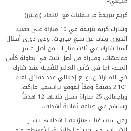
طبيعي».
كريم بنزيمة مر بتقلبات مع الاتحاد (رويترز)
وشارك كريم بنزيمة في 19 مباراة على صعيد
الدوري وغاب عن سبع مباريات، وفي دوري أبطال
آسيا شارك في ثلاث مباريات من أصل عشر
مواجهات، ومباراة من أصل ثلاث في بطولة كأس
الملك، أما في كأس العالم للأندية فقد شارك
في المباراتين، وبلغ إجمالي عدد دقائق لعبه
2.101 دقيقة وفقاً لموقع ترانسفير ماركت،
وبإجمالي 25 مباراة سجل خلالها 12 هدفاً
وساهم في صناعة ثمانية أهداف.
وعن سبب غياب «بنزيمة الهداف»، يشير
الشيباني في حديثه لـ«الشرق الأوسط»: «لو