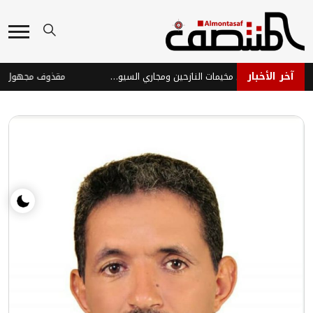
آخر الأخبار
إتلاف ألغام وذخائر من مخيمات النازحين ومجاري السيول بمأرب