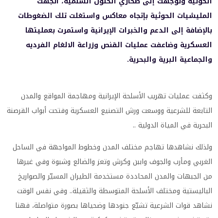
الحوثية وتوجهت إلى صحاري الحلول السلمية، أتجهت
المليشيات الحوثية بإتجاه معاكس واستغلت تلك الضغوطات
بالإضافة إلى الدعم والخبرات الإيرانية واستمرت بعمليتها
العسكرية وضاعفت عمليات القنص وزراعة الالغام الفرديه
والجماعية البرية والبحرية.
وكثفت عمليات تهريب الأسلحة الإيرانية ومهاجمة المواقع والمدن
التابعة للشرعية ووسعت ورش التصنيع العسكرية وفتحت أبواب القرصنة
البحرية في المياة الدولية ..
ولذلك نشاهدها تهاجم مختلف المدن وخطوط المواجهة في الساحل
الغربي ومأرب والجوف واببن وكرش وتعز والضالع وشبوة وفي غيرها
من الجبهات والمدن المحاددة مستخدمة الطيران المسيّر والصواريخ
الباليستية ومختلف الأسلحة المتوسطة والثقيلة.. وفي نفس الوقت
نشاهد قوات الشرعية تشيّع جنودها وضحياها بصورة متواصلة، فهنا