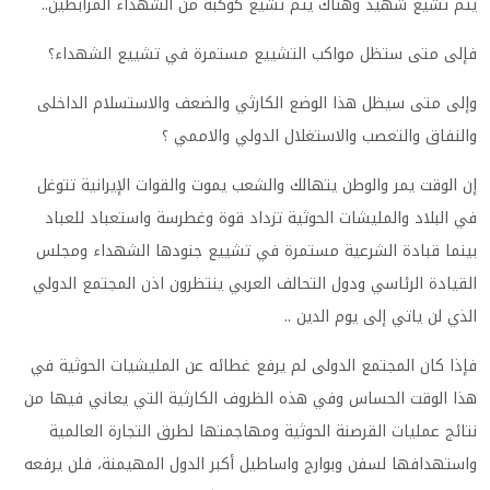
يتم تشيع شهيد وهناك يتم تشيع كوكبة من الشهداء المرابطين..
فإلى متى ستظل مواكب التشييع مستمرة في تشييع الشهداء؟
وإلى متى سيظل هذا الوضع الكارثي والضعف والاستسلام الداخلى
والنفاق والتعصب والاستغلال الدولي والاممي ؟
إن الوقت يمر والوطن يتهالك والشعب يموت والقوات الإيرانية تتوغل
في البلاد والمليشات الحوثية تزداد قوة وغطرسة واستعباد للعباد
بينما قبادة الشرعية مستمرة في تشييع جنودها الشهداء ومجلس
القيادة الرئاسي ودول التحالف العربي ينتظرون اذن المجتمع الدولي
الذي لن ياتي إلى يوم الدين ..
فإذا كان المجتمع الدولى لم يرفع غطائه عن المليشيات الحوثية في
هذا الوقت الحساس وفي هذه الظروف الكارثية التي يعاني فيها من
نتائج عمليات القرصنة الحوثية ومهاجمتها لطرق التجارة العالمية
واستهدافها لسفن وبوارج واساطيل أكبر الدول المهيمنة، فلن يرفعه