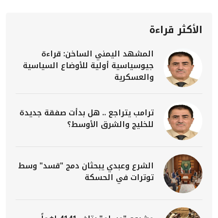
الأكثر قراءة
المشهد اليمني الساخن: قراءة
جيوسياسية أولية للأوضاع السياسية
والعسكرية
ترامب يتراجع .. هل بدأت صفقة جديدة
للخليج والشرق الأوسط؟
الشرع وعبدي يبحثان دمج "قسد" وسط
توترات في الحسكة