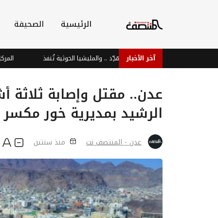
الرئيسية
الصحيفة
آخر الأخبار
الشرعية تُهدِّد .. والمليشيا الحوثية تُنفذ
المركزي ال
عدن.. مقتل وإصابة ثلاثة 
الرشيد بمديرية خور مكسر
عدن - المنتصف نت
منذ سنتين