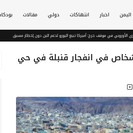
اليمن
اخبار
انتهاكات
دولي
مقالات
بودكا
أوروبي في موقف حرج: أميركا تبيع اليورو لدعم الين دون إخطار مسبق
لصق
أشخاص في انفجار قنبلة في حي