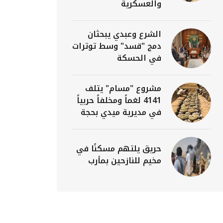
والعسكرية
الشرع وعبدي يبحثان
دمج "قسد" وسط توترات
في الحسكة
مشروع "مسام" يتلف
4141 لغماً ومخلفاً حربياً
في مديرية ميدي بحجة
حريق يلتهم مسكنًا في
مخيم للنازحين بمأرب