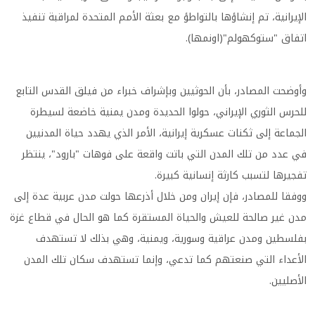
الإيرانية، تم إنشاؤها بالتواطؤ مع بعثة الأمم المتحدة لمراقبة تنفيذ
اتفاق "ستوكهولم"(اونمها).
وأوضحت المصادر، بأن الحوثيين وبإشراف خبراء من فيلق القدس التابع
للحرس الثوري الإيراني، حولوا الحديدة ومدن يمنية خاضعة لسيطرة
الجماعة إلى ثكنات عسكرية إيرانية، الأمر الذي يهدد حياة المدنيين
في عدد من تلك المدن التي باتت واقعة على فوهات "بارود"، ينتظر
تفجيرها لتسبب كارثة إنسانية كبيرة.
ووفقا للمصادر، فإن إيران ومن خلال أذرعها حولت مدن عربية عدة إلى
مدن غير صالحة للعيش والحياة المستقرة كما هو الحال في قطاع غزة
بفلسطين ومدن عراقية وسورية، ويمنية، وهي بذلك لا تستهدف
الأعداء التي صنعتهم كما تدعي، وإنما تستهدف سكان تلك المدن
الأصليين.