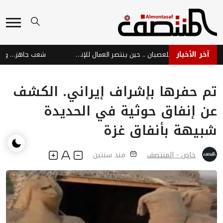
آخر الأخبار
نبض عدن الحية رفضًا للعصيان .. حين ينتصر العمال للإنسان والوطن
شعب جاهز… وحرب بلا
تم حفرها بإشراف إيراني. الكشف
عن إنفاق حوثية في الحديدة
شبيهة بأنفاق غزة
خاص - المنتصف
منذ سنتين