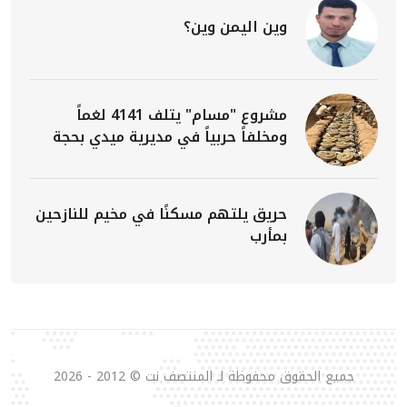
وين اليمن وين؟
مشروع "مسام" يتلف 4141 لغماً
ومخلفاً حربياً في مديرية ميدي بحجة
حريق يلتهم مسكنًا في مخيم للنازحين
بمأرب
جميع الحقوق محفوظة لـ المنتصف نت © 2012 - 2026