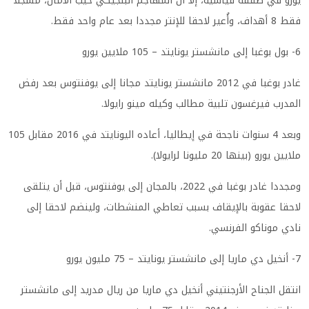
يورو في صفقة قياسية، إلا أن المهاجم البلجيكي خيّب الآمال، مسجلا
فقط 8 أهداف، وأُعير لاحقا للإنتر مجددا بعد عام واحد فقط.
6- بول بوغبا إلى مانشستر يونايتد – 105 ملايين يورو
غادر بوغبا في 2012 مانشستر يونايتد مجانا إلى يوفنتوس بعد رفض
المدرب فيرغسون تلبية مطالب وكيله مينو رايولا.
وبعد 4 سنوات ناجحة في إيطاليا، أعاده اليونايتد في 2016 مقابل 105
ملايين يورو (بينها 20 مليونا لرايولا).
ومجددا غادر بوغبا في 2022، بالمجان إلى يوفنتوس، قبل أن يتلقى
لاحقا عقوبة بالإيقاف بسبب تعاطي المنشطات، ولينضم لاحقا إلى
نادي موناكو الفرنسي.
7- أنخيل دي ماريا إلى مانشستر يونايتد – 75 مليون يورو
انتقل الجناح الأرجنتيني أنخيل دي ماريا من ريال مدريد إلى مانشستر