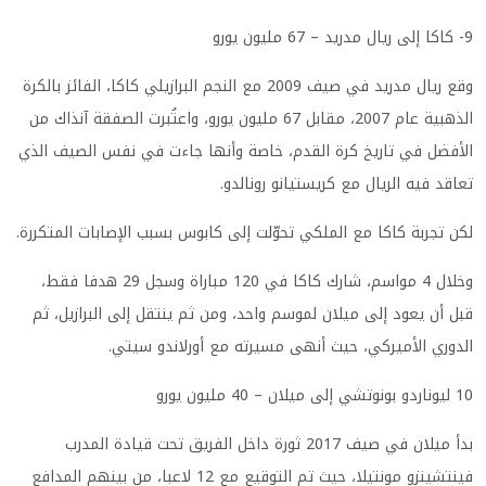
9- كاكا إلى ريال مدريد – 67 مليون يورو
وقع ريال مدريد في صيف 2009 مع النجم البرازيلي كاكا، الفائز بالكرة
الذهبية عام 2007، مقابل 67 مليون يورو، واعتُبرت الصفقة آنذاك من
الأفضل في تاريخ كرة القدم، خاصة وأنها جاءت في نفس الصيف الذي
تعاقد فيه الريال مع كريستيانو رونالدو.
لكن تجربة كاكا مع الملكي تحوّلت إلى كابوس بسبب الإصابات المتكررة.
وخلال 4 مواسم، شارك كاكا في 120 مباراة وسجل 29 هدفا فقط،
قبل أن يعود إلى ميلان لموسم واحد، ومن ثم ينتقل إلى البرازيل، ثم
الدوري الأميركي، حيث أنهى مسيرته مع أورلاندو سيتي.
10 ليوناردو بونوتشي إلى ميلان – 40 مليون يورو
بدأ ميلان في صيف 2017 ثورة داخل الفريق تحت قيادة المدرب
فينتشينزو مونتيلا، حيث تم التوقيع مع 12 لاعبا، من بينهم المدافع