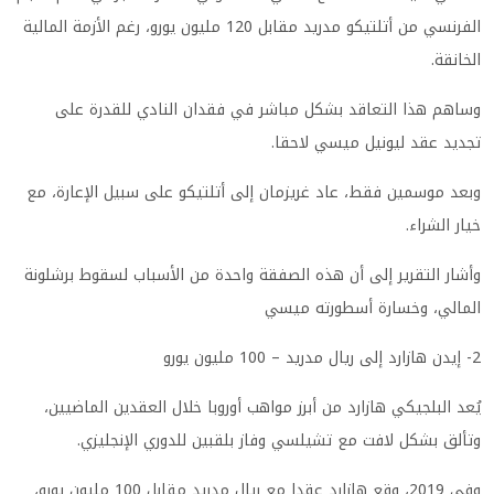
الفرنسي من أتلتيكو مدريد مقابل 120 مليون يورو، رغم الأزمة المالية
الخانقة.
وساهم هذا التعاقد بشكل مباشر في فقدان النادي للقدرة على
تجديد عقد ليونيل ميسي لاحقا.
وبعد موسمين فقط، عاد غريزمان إلى أتلتيكو على سبيل الإعارة، مع
خيار الشراء.
وأشار التقرير إلى أن هذه الصفقة واحدة من الأسباب لسقوط برشلونة
المالي، وخسارة أسطورته ميسي
2- إيدن هازارد إلى ريال مدريد – 100 مليون يورو
يُعد البلجيكي هازارد من أبرز مواهب أوروبا خلال العقدين الماضيين،
وتألق بشكل لافت مع تشيلسي وفاز بلقبين للدوري الإنجليزي.
وفي 2019، وقع هازارد عقدا مع ريال مدريد مقابل 100 مليون يورو،