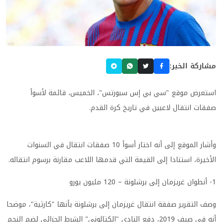
مشاركة الخبر:
استعرض موقع "سي بي إس سبورتس"، الخميس، قائمة لأسوأ
صفقات انتقال لاعبين في تاريخ كرة القدم.
وأشار الموقع إلى أنه اختار أسوأ 10 صفقات انتقال في السنوات
الأخيرة، استنادا إلى القيمة التي قدمها اللاعب مقارنة برسوم انتقاله.
1- أنطوان غريزمان إلى برشلونة – 120 مليون يورو
وصف التقرير صفقة انتقال غريزمان إلى برشلونة بأنها "كارثية"، موضحا
أنه في صيف 2019، دفع النادي "الكتالوني" الشرط الجزائي لضم النجم