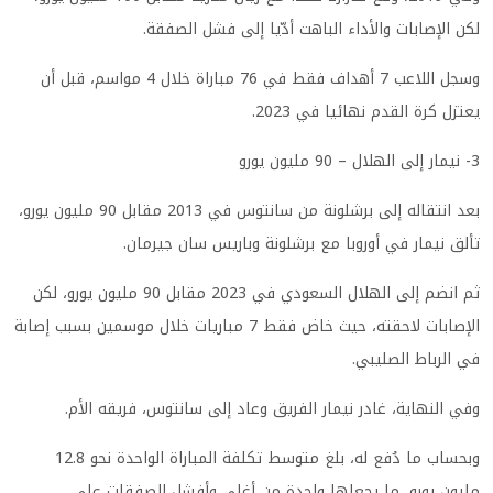
لكن الإصابات والأداء الباهت أدّيا إلى فشل الصفقة.
وسجل اللاعب 7 أهداف فقط في 76 مباراة خلال 4 مواسم، قبل أن
يعتزل كرة القدم نهائيا في 2023.
3- نيمار إلى الهلال – 90 مليون يورو
بعد انتقاله إلى برشلونة من سانتوس في 2013 مقابل 90 مليون يورو،
تألق نيمار في أوروبا مع برشلونة وباريس سان جيرمان.
ثم انضم إلى الهلال السعودي في 2023 مقابل 90 مليون يورو، لكن
الإصابات لاحقته، حيث خاض فقط 7 مباريات خلال موسمين بسبب إصابة
في الرباط الصليبي.
وفي النهاية، غادر نيمار الفريق وعاد إلى سانتوس، فريقه الأم.
وبحساب ما دُفع له، بلغ متوسط تكلفة المباراة الواحدة نحو 12.8
مليون يورو، ما يجعلها واحدة من أغلى وأفشل الصفقات على