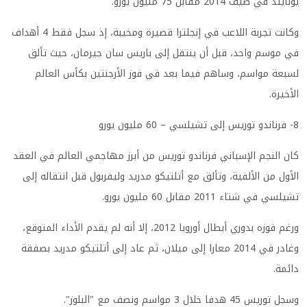
يونايتد في صيف 2014 مقابل 75 مليون يورو.
وكانت تجربة اللاعب في إنجلترا قصيرة ومخيبة، إذ سجل فقط 4 أهداف
في موسم واحد، قبل أن ينتقل إلى باريس سان جيرمان، حيث تألق
لسبعة مواسم، وساهم فيما بعد في فوز الأرجنتين بكأس العالم
الأخيرة.
8- فرناندو توريس إلى تشيلسي – 60 مليون يورو
كان النجم الإسباني فرناندو توريس من أبرز مهاجمي العالم في العقد
الأول من الألفية، وتألق مع أتلتيكو مدريد وليفربول قبل انتقاله إلى
تشيلسي في شتاء 2011 مقابل 60 مليون يورو.
ورغم فوزه بدوري أبطال أوروبا 2012، إلا أنه لم يقدم الأداء المتوقع،
وغادر في 2014 معارا إلى ميلان، ثم عاد إلى أتلتيكو مدريد بصفقة
دائمة.
وسجل توريس 45 هدفا خلال 3 مواسم ونصف مع "البلوز".