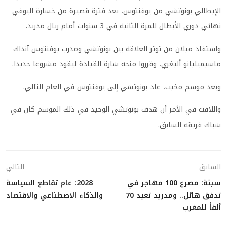
الإيطالي بونوتشي من يوفنتوس، بعد فترة قصيرة من خسارة اليوفي
نهائي دوري الأبطال للمرة الثانية في 3 سنوات أمام ريال مدريد.
واستفاد ميلان من توتر العلاقة بين بونوتشي ومدرب يوفنتوس آنذاك
ماسيميليانو أليغري، وقرروا منحه شارة القيادة ليقود مشروعا جديدا.
وبعد موسم مخيب، عاد بونوتشي إلى يوفنتوس في العام التالي.
واللافت في الأمر أن هدف بونوتشي الوحيد في ذلك الموسم كان في
شباك فريقه السابق.
السابق
التالي
سبتة: مصرع 100 مهاجر في
2028: عام تقاطع السياسة
تدفق هائل.. ومدريد تعيد 70
والذكاء الاصطناعي والاقتصاد
ألفاً للمغرب