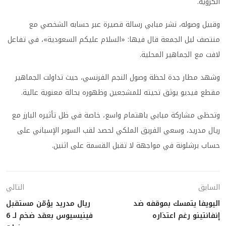
الكروية.
وقبيل وصوله، نشر مبابي رسالة قصيرة عبر حسابه الشخصي مع
منتصف ليل الجمعة قال فيها: «السلام عليكم السعودية»، في تفاعل
لافت مع الجماهير المحلية.
وشهد مطار جدة لحظة وصول النجم الفرنسي، حيث تداولت الجماهير
مقطع فيديو يوثق تحيته للمشجعين وظهوره بحالة معنوية عالية.
وتحظى مشاركة مبابي باهتمام واسع، خاصة في ظل تأثيره البارز مع
ريال مدريد، وسعي الفريق الملكي لحصد لقب السوبر الإسباني على
حساب برشلونة في مواجهة لا تقبل القسمة على اثنين.
السابق
التالي
اليويفا يتمسك بموقفه ضد
ريال مدريد يؤمّن مستقبل
إنفانتينو رغم اعتذاره
فينيسيوس بعقد ضخم لـ 6