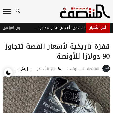
آخر الأخبار
بينهم شقيق حمود المخلافي : أنباء عن ترحيل عدد من كوادر الإصلاح من القاهرة بسبب فعالية غير مرخصة
رين الفرنسي يجدد ع
قفزة تاريخية لأسعار الفضة تتجاوز
90 دولارًا للأونصة
المنتصف نت - وكالات
منذ 6 أشهر