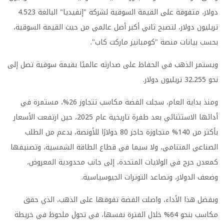
دولار، متفوقة على القيمة السوقية لشركة "إنفيديا" البالغة 4.523
تريليون دولار، لتصبح ثاني أكبر أصل عالمي من حيث القيمة السوقية،
بحسب بيانات منصة "كومبانيز ماركت كاب".
ويستمر الذهب في الحفاظ على صدارته عالميًا بقيمة سوقية تصل إلى
نحو 32.255 تريليون دولار.
ومنذ بداية العام، سجلت الفضة مكاسب تتجاوز 26%، مستمرة في
أدائها الاستثنائي بعد طفرة تاريخية عام 2025، حين ارتفعت الأسعار
بأكثر من 140% متجاوزة حاجز 80 دولارًا للأونصة، بدعم من الطلب
الصناعي المتنامي، ولا سيما في قطاع الطاقة الشمسية، وتصنيفها
كمعدن حرج في الولايات المتحدة، إلى جانب محدودية المعروض،
وضعف الدولار، وتصاعد التوترات الجيوسياسية.
وبفضل هذا الأداء، واصلت الفضة تفوقها على الذهب، الذي حقق
مكاسب بنحو 64% خلال الفترة نفسها، في تحول ملحوظ في خريطة