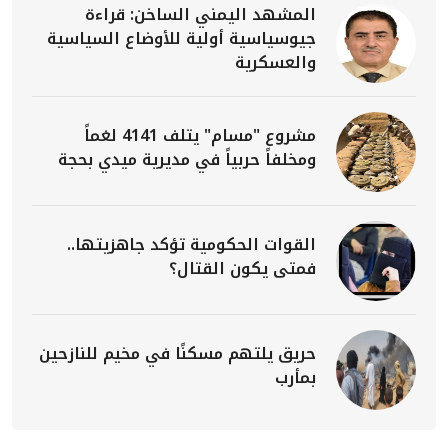
المشهد اليمني الساخن: قراءة
جيوسياسية أولية للأوضاع السياسية
والعسكرية
مشروع "مسام" يتلف 4141 لغماً
ومخلفاً حربياً في مديرية ميدي بحجة
القوات الحكومية تؤكد جاهزيتها..
فمتى يكون القتال؟
حريق يلتهم مسكنًا في مخيم للنازحين
بمأرب