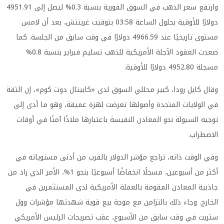
وارتفع سعر الذهب في السوق الفورية بنسبة 0.3% ليصل إلى 4951.91
دولارًا للأوقية بحلول الساعة 03:58 بتوقيت غرينتش، بعد أن لامس
مستوى تاريخيًا عند 4966.59 دولارًا في وقت سابق من الجلسة. كما
صعدت العقود الآجلة الأمريكية للذهب تسليم فبراير بنسبة 0.8%
مسجلة 4952.80 دولارًا للأوقية.
وقال كايل رودا، كبير محللي السوق لدى «كابيتال دوت كوم»، إن الثقة
في الولايات المتحدة وأصولها تعرضت لهزة عميقة، وهو ما أدى إلى
توجيه السيولة نحو المعادن النفيسة باعتبارها ملاذًا آمنًا في أوقات
الاضطراب.
وفي الوقت ذاته، تراجع مؤشر الدولار بالقرب من أدنى مستوياته في
أكثر من أسبوعين، مسجلًا انخفاضًا أسبوعيًا بنحو 1%، الأمر الذي زاد من
جاذبية المعادن المقومة بالعملة الأمريكية لدى المستثمرين في
الخارج. وجاء ذلك بالتزامن مع موجة بيع قوية شهدتها مؤشرات وول
ستريت في وقت سابق من الأسبوع، عقب تصريحات الرئيس الأمريكي