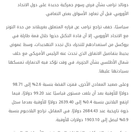
دونالد ترامب بشأن فرض رسوم جمركية جديدة على دول الاتحاد
الأوروبي، قبل أن تعاود الأسواق بعض التعافي.
سياسيًا، خفف تراجع ترامب عن قراره المتعلق بغرينلاند من حدة التوتر
مع الاتحاد الأوروبي، إلا أن قادة التكتل حذروا خلال قمة طارئة في
بروكسل من استعدادهم للتحرك حال تجدد التهديدات، وسط غموض
يحيط بتفاصيل الاتفاق الذي تحدث عنه الرئيس الأمريكي مع حلف
شمال الأطلسي بشأن الجزيرة، في وقت تؤكد فيه الدنمارك تمسكها
بسيادتها عليها.
وعلى صعيد المعادن الأخرى، قفزت الفضة بنسبة 2.6% إلى 98.71
دولارًا للأوقية بعد أن بلغت مستوى قياسيًا عند 99.20 دولارًا، فيما
ارتفع البلاتين بنسبة 0.4% إلى 2639.40 دولارًا للأوقية بعدما سجل
ذروة تاريخية عند 2684.43 دولارًا. في المقابل، تراجع البلاديوم بنسبة
0.9% ليصل إلى 1903.10 دولارات للأوقية.