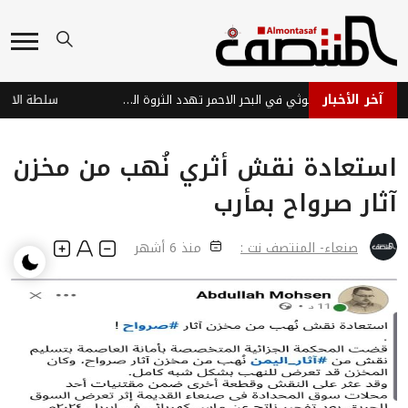
آخر الأخبار
هجمات عصابة الحوثي في البحر الاحمر تهدد الثروة السمكية وتفاقم معاناة الصيادين في اليمن
استعادة نقش أثري نُهب من مخزن
آثار صرواح بمأرب
صنعاء- المنتصف نت :
منذ 6 أشهر