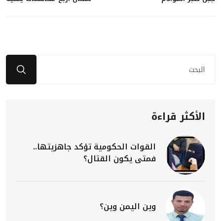
الأكثر قراءة
القوات الحكومية تؤكد جاهزيتها..
فمتى يكون القتال؟
وين اليمن وين؟