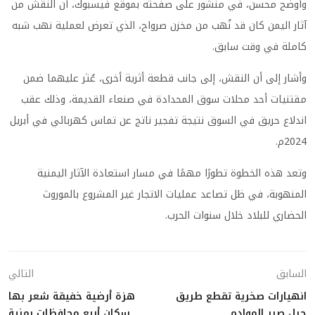
وأوضح محسن، في منشور على صفحته بموقع فيسبوك، أن النقش من
آثار اليمن كان قد نُهب من مخزن صرواح، الذي تعرض لعملية نهب شبه
كاملة في وقت سابق.
وأشار إلى أن النقش، إلى جانب قطعة أثرية أخرى، عُثر عليهما ضمن
مقتنيات أحد محلات سوق المحدادة في صنعاء القديمة، وذلك عقب
اندلاع حريق في السوق نتيجة تفجير ناتج عن تماس كهربائي في أبريل
2024م.
وتعد هذه الخطوة تطورًا مهمًا في مسار استعادة الآثار اليمنية
المنهوبة، في ظل تصاعد عمليات الاتجار غير المشروع بالموروث
الحضاري للبلاد خلال سنوات الحرب.
السابق
التالي
انهيارات صخرية تقطع طريق
هزة أرضية خفيقة شعر بها
جبل صبر الموادم
سكان أربع محافظات يمنية