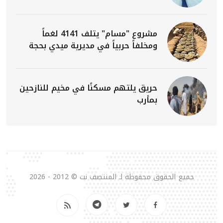
مشروع "مسام" يتلف 4141 لغماً
ومخلفاً حربياً في مديرية ميدي بحجة
حريق يلتهم مسكنًا في مخيم للنازحين
بمأرب
جميع الحقوق محفوظة لـ المنتصف نت © 2012 - 2026