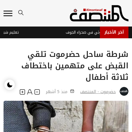
آخر الأخبار
قوط صاروخ حوثي في صحراء الجوف
شرطة ساحل حضرموت تلقي
القبض على متهمين باختطاف
ثلاثة أطفال
حضرموت - المنتصف
منذ 5 أشهر