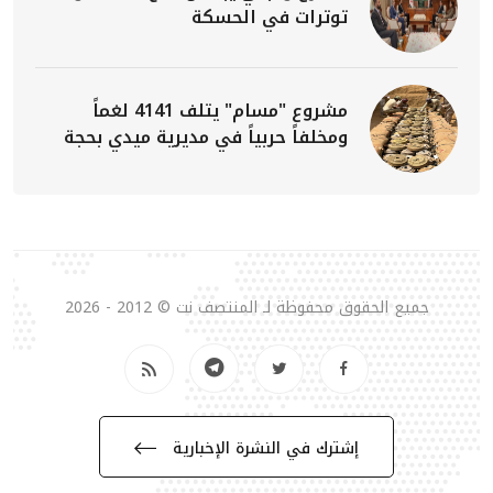
توترات في الحسكة
مشروع "مسام" يتلف 4141 لغماً
ومخلفاً حربياً في مديرية ميدي بحجة
جميع الحقوق محفوظة لـ المنتصف نت © 2012 - 2026
إشترك في النشرة الإخبارية