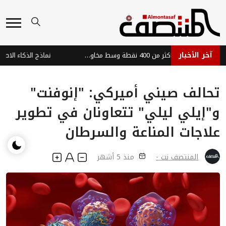
آخر الأخبار
مؤشر داو جونز يهوي بأكثر من 400 نقطة وسط مخاوف المستثمرين
تحالف صيني أميركي: "إنوفنت"
و"إيلي ليلي" تتعاونان في تطوير
علاجات المناعة والسرطان
المنتصف نت -
منذ 5 أشهر