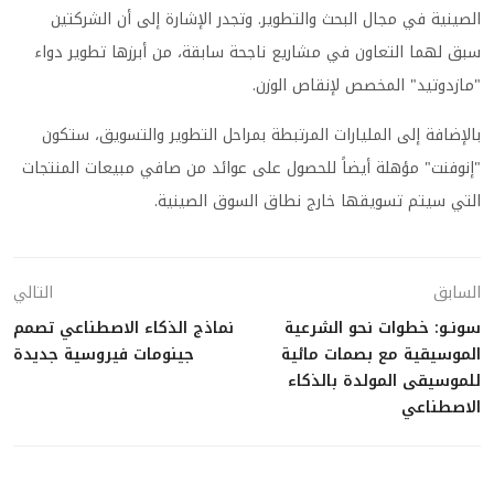
الصينية في مجال البحث والتطوير. وتجدر الإشارة إلى أن الشركتين
سبق لهما التعاون في مشاريع ناجحة سابقة، من أبرزها تطوير دواء
"مازدوتيد" المخصص لإنقاص الوزن.
بالإضافة إلى المليارات المرتبطة بمراحل التطوير والتسويق، ستكون
"إنوفنت" مؤهلة أيضاً للحصول على عوائد من صافي مبيعات المنتجات
التي سيتم تسويقها خارج نطاق السوق الصينية.
السابق
التالي
سونـو: خطوات نحو الشرعية
نماذج الذكاء الاصطناعي تصمم
الموسيقية مع بصمات مائية
جينومات فيروسية جديدة
للموسيقى المولدة بالذكاء
الاصطناعي