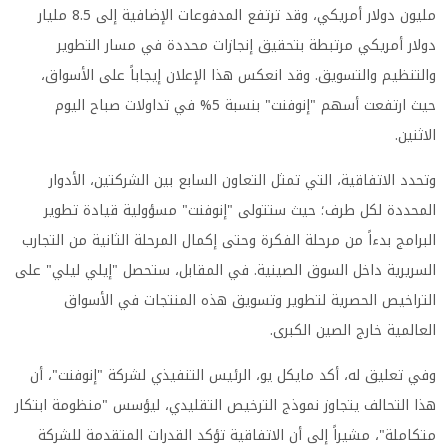
مليون دولار أمريكي، وقد ترتفع المدفوعات الإضافية إلى 8.5 مليار
دولار أمريكي مرتبطة بتحقيق إنجازات محددة في مسار التطوير
والتنظيم والتسويق. وقد انعكس هذا الإعلان إيجاباً على الأسواق،
حيث ارتفعت أسهم "إنوفنت" بنسبة 5% في تداولات صباح اليوم
الاثنين.
وتحدد الاتفاقية، التي تمثل التعاون السابع بين الشركتين، الأدوار
المحددة لكل طرف؛ حيث ستتولى "إنوفنت" مسؤولية قيادة تطوير
البرامج بدءاً من مرحلة الفكرة وحتى إكمال المرحلة الثانية من التجارب
السريرية داخل السوق الصينية. في المقابل، ستحصل "إيلي ليلي" على
التراخيص الحصرية لتطوير وتسويق هذه المنتجات في الأسواق
العالمية خارج الصين الكبرى.
وفي تعليق له، أكد مايكل يو، الرئيس التنفيذي لشركة "إنوفنت"، أن
هذا التحالف يتجاوز نموذج الترخيص التقليدي، ليؤسس "منظومة ابتكار
متكاملة"، مشيراً إلى أن الاتفاقية تؤكد القدرات المتقدمة للشركة