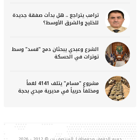
ترامب يتراجع .. هل بدأت صفقة جديدة
للخليج والشرق الأوسط؟
الشرع وعبدي يبحثان دمج "قسد" وسط
توترات في الحسكة
مشروع "مسام" يتلف 4141 لغماً
ومخلفاً حربياً في مديرية ميدي بحجة
جميع الحقوق محفوظة لـ المنتصف نت © 2012 - 2026