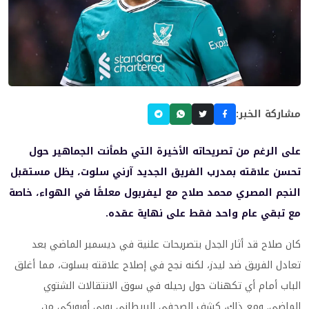
مشاركة الخبر:
على الرغم من تصريحاته الأخيرة التي طمأنت الجماهير حول
تحسن علاقته بمدرب الفريق الجديد آرني سلوت، يظل مستقبل
النجم المصري محمد صلاح مع ليفربول معلقًا في الهواء، خاصة
مع تبقي عام واحد فقط على نهاية عقده.
كان صلاح قد أثار الجدل بتصريحات علنية في ديسمبر الماضي بعد
تعادل الفريق ضد ليدز، لكنه نجح في إصلاح علاقته بسلوت، مما أغلق
الباب أمام أي تكهنات حول رحيله في سوق الانتقالات الشتوي
الماضي. ومع ذلك، كشف الصحفي البريطاني بوبي أوروركي من