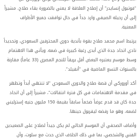
"فوتبول إنسايدر" أن إصلاح العلاقة لا يعني بالضرورة بقاء صلاح، مشيراً
إلى أن رحيله الصيفي وارد جداً في حال توافقت جميع الأطراف
المعنية.
يرتبط اسم محمد صلاح بقوة بأندية دوري المحترفين السعودي، وتحديداً
نادي اتحاد جدة الذي أبدى رغبة كبيرة في ضمه. ويأتي هذا الاهتمام
وسط موسم يعتبره البعض أقل بريقاً للنجم المصري (33 عاماً) مقارنة
بالسنوات التسع الماضية في "أنفيلد".
أكد أوروركي أن قصة صلاح والدوري السعودي "لا تنتهي أبداً وتظهر
في مقدمة الاهتمامات في كل فترة انتقالات"، مشيراً إلى أن اتحاد
جدة كان قد قدم عرضاً ضخماً سابقاً بقيمة 150 مليون جنيه إسترليني
لضمه، وهو ما رفضه ليفربول حينها.
وأضاف الصحفي أن الموسم الحالي لم يكن جيداً لصلاح على الصعيدين
الفني والشخصي، بما في ذلك الخلاف الذي حدث مع سلوت، وأن