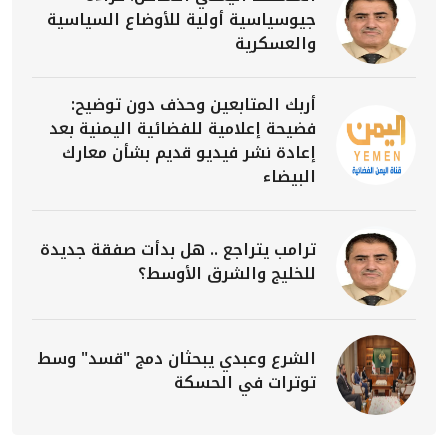
جيوسياسية أولية للأوضاع السياسية
والعسكرية
أربك المتابعين وحذف دون توضيح:
فضيحة إعلامية للفضائية اليمنية بعد
إعادة نشر فيديو قديم بشأن معارك
البيضاء
ترامب يتراجع .. هل بدأت صفقة جديدة
للخليج والشرق الأوسط؟
الشرع وعبدي يبحثان دمج "قسد" وسط
توترات في الحسكة