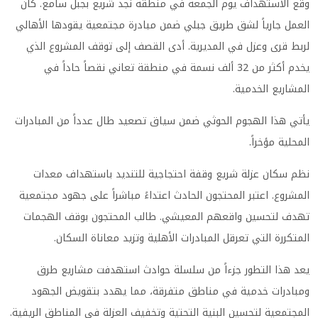
وقع الاستهداف يوم الجمعة في منطقة نجد شريع بجبل سامع. كان
العمل جارياً لشق طريق جبلي ضمن مبادرة مجتمعية يقودها الأهالي
لربط قرى وعزل في المديرية. أدى القصف إلى توقف المشروع الذي
يخدم أكثر من 32 ألف نسمة في منطقة تعاني نقصاً حاداً في
المشاريع الخدمية.
يأتي هذا الهجوم الحوثي ضمن سياق تصعيد طال عدداً من المبادرات
المحلية مؤخراً.
نظم سكان عزلة شريع وقفة احتجاجية للتنديد باستهداف معدات
المشروع. اعتبر المحتجون الحادث اعتداءً مباشراً على جهود مجتمعية
تهدف لتحسين واقعهم المعيشي. طالب المحتجون بوقف الهجمات
المتكررة التي تعرقل المبادرات الأهلية وتزيد معاناة السكان.
يعد هذا التطور جزءاً من سلسلة حوادث استهدفت مشاريع طرق
ومبادرات خدمية في مناطق متفرقة، مما يهدد بتقويض الجهود
المجتمعية لتحسين البنية التحتية وتخفيف العزلة في المناطق الريفية.