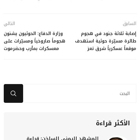
السابق
التالي
إصابة ثلاثة جنود في هجوم
وزارة الدفاع: الحوثيون يشنون
طائرة مسيّرة حوثية استهدف
هجوماً صاروخياً ومسيّرات على
موقعاً عسكرياً شرق تعز
معسكرات بمأرب وحضرموت
الأكثر قراءة
المشهد اليمني الساخن: قراءة