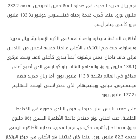
نجم ريال مدريد الجديد، في صدارة المهاجمين الصريحين بقيمة 232.2
مليون يورو، بينما قُدرت قيمة زميله فينيسيوس جونيور بـ133.3 مليون
يورو كأغلى جناح أيسر.
أظهرت القائمة سيطرة واضحة لعملاقي الكرة الإسبانية، ريال مدريد
وبرشلونة، حيث ضم التشكيل الأغلى عالميًا خمسة لاعبين من الناديين.
فإلى جانب يامال، يمثل برشلونة أيضاً بيدري كأغلى لاعب وسط مركزي
(138.1 مليون يورو)، والمدافع الشاب باو كوبارسي الذي أصبح أغلى
مدافع في العالم بقيمة 113.8 مليون يورو. أما ريال مدريد فضم
فينيسيوس، مبابي، وبيلينجهام الذي تصدر لاعبي الوسط المهاجم
بـ177.2 مليون يورو.
على صعيد باريس سان جيرمان، فرض النادي حضوره في الخطوط
الخلفية، حيث اعتلى نونو مينديز قائمة الأظهرة اليسرى (86 مليون
يورو)، فيما احتل أشرف حكيمي، نجم المغرب، صدارة الأظهرة اليمنى
بقيمة 82.3 مليون يورو، بينما كان فيتينيا هو الأغلى في مركز الارتكاز