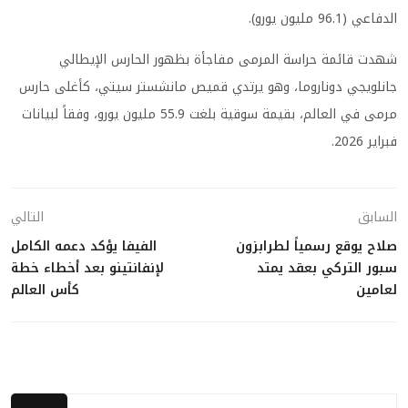
الدفاعي (96.1 مليون يورو).
شهدت قائمة حراسة المرمى مفاجأة بظهور الحارس الإيطالي
جانلويجي دوناروما، وهو يرتدي قميص مانشستر سيتي، كأغلى حارس
مرمى في العالم، بقيمة سوقية بلغت 55.9 مليون يورو، وفقاً لبيانات
فبراير 2026.
السابق
التالي
صلاح يوقع رسمياً لطرابزون
الفيفا يؤكد دعمه الكامل
سبور التركي بعقد يمتد
لإنفانتينو بعد أخطاء خطة
لعامين
كأس العالم