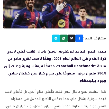
مشاركة الخبر:
تصدّر النجم الصاعد لبرشلونة، لامين يامال، قائمة أغلى لاعبي
كرة القدم في العالم لعام 2026، وفقًا لأحدث تقرير صادر عن
منصة "Football Benchmark"، محققًا قيمة سوقية وصلت إلى
286.8 مليون يورو، متفوقًا على نجوم كبار مثل كيليان مبابي
وجود بيلينجهام.
هذا التقييم يضع يامال ليس فقط كأغلى جناح أيمن، بل كأعلى لاعب
قيمة سوقية بشكل عام، مما يعكس التطور المذهل في مستواه
الفني وجاذبيته التجارية مؤخراً. وفي سياق متصل، جاء كيليان مبابي،