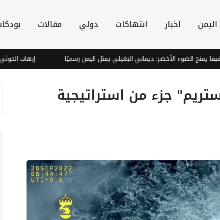
اليمن
اخبار
انتهاكات
دولي
مقالات
بودكا
ح الضوء الأخضر: ديماني البغيلي يمثل اليمن رسميًا
إرهاب الحوثي يغذي ا
تريم" جزء من استراتيجية