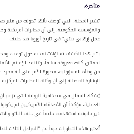
متأخرة.
تشير المجلة، التي توصف بأنها تحولت من منبر 
والمؤسسة الحكومية، إلى أن مخابرات أمريكية وجنو
عمل إرهابي بيئي" في تاريخ أوروبا ضد حليف.
يثير هذا الكشف تساؤلات نقدية حول توقيت ومحتوى
لحقائق كانت معروفة سابقاً، ويُنتقد الإعلام الأ
من وطأة المسؤولية، مصورة الأمر على أنه مجرد عل
الإشارة المضللة إلى أن وكالة المخابرات المركزي
يُشكك المقال في مصداقية الرواية التي تزعم أن 
العملية، مؤكداً أن الأصدقاء الأمريكيين لم يكون
غير قانونية استهدفت حليفاً في حلف الناتو والاتحا
تُعتبر هذه التطورات جزءاً من "المراحل الثلاث لت