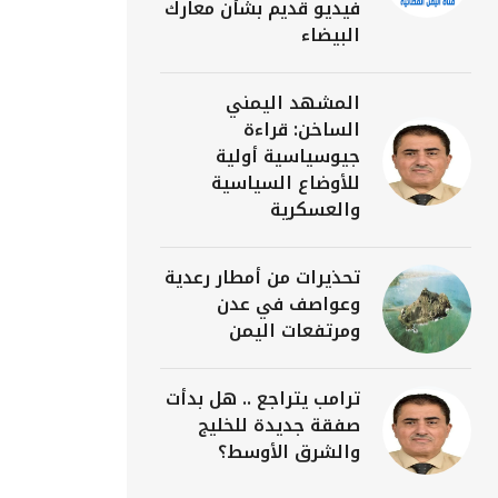
فيديو قديم بشأن معارك
البيضاء
المشهد اليمني
الساخن: قراءة
جيوسياسية أولية
للأوضاع السياسية
والعسكرية
تحذيرات من أمطار رعدية
وعواصف في عدن
ومرتفعات اليمن
ترامب يتراجع .. هل بدأت
صفقة جديدة للخليج
والشرق الأوسط؟