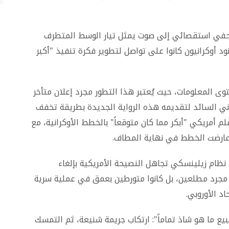
صحفي استقصائي إلى صوت يمثل تيار الوسط المتطرف
د أوكرانيون كانوا على تواصل لتطوير فكرة تنفيذ "أكبر
 المعلومات، حيث يُعتبر هذا التطور مجرد إعلان متأخر
لماني السائد لتقديمه هذه الرواية الجديدة بطريقة تخفف
م أمريكي "أبكر مما كان متوقعاً" بالخطط الأوكرانية، مع
ة عارضت الخطط في نهاية المطاف.
نظام زيلينسكي تجاهل النصيحة الأمريكية بإلغاء
وا مجرد مطلعين، بل كانوا متورطين بعمق في عملية سرية
د الأوروبي.
طبيع ما هو شاذ تماماً": ارتكاب جريمة شنيعة، ثم التمسك