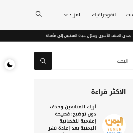
ست
انفوجرافيك
المزيد
لعنف الأسري ويحوّل حياة المدنيين إلى مأساة
اكتشافات مذهلة قرب الق
الأكثر قراءة
أربك المتابعين وحذف
دون توضيح: فضيحة
إعلامية للفضائية
اليمنية بعد إعادة نشر