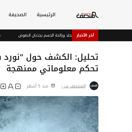
الرئيسية
الصحيفة
آخر الأخبار
دراسة: بكتيريا الجلد ورائحة الجسم يجذبان البعوض
فيفا يمن
تحليل: الكشف حول "نورد س
تحكم معلوماتي ممنهجة
المنتصف نت -
منذ 5 أشهر